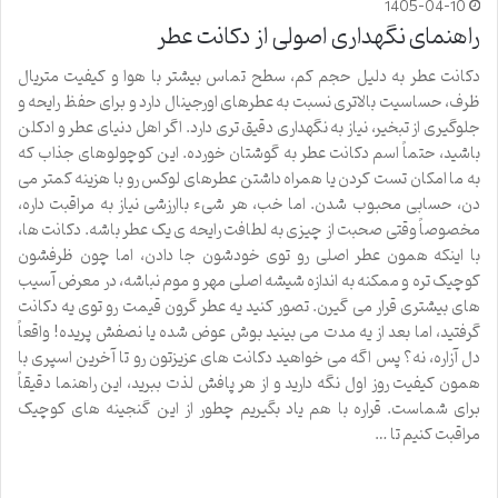
1405-04-10
راهنمای نگهداری اصولی از دکانت عطر
دکانت عطر به دلیل حجم کم، سطح تماس بیشتر با هوا و کیفیت متریال
ظرف، حساسیت بالاتری نسبت به عطرهای اورجینال دارد و برای حفظ رایحه و
جلوگیری از تبخیر، نیاز به نگهداری دقیق تری دارد. اگر اهل دنیای عطر و ادکلن
باشید، حتماً اسم دکانت عطر به گوشتان خورده. این کوچولوهای جذاب که
به ما امکان تست کردن یا همراه داشتن عطرهای لوکس رو با هزینه کمتر می
دن، حسابی محبوب شدن. اما خب، هر شیء باارزشی نیاز به مراقبت داره،
مخصوصاً وقتی صحبت از چیزی به لطافت رایحه ی یک عطر باشه. دکانت ها،
با اینکه همون عطر اصلی رو توی خودشون جا دادن، اما چون ظرفشون
کوچیک تره و ممکنه به اندازه شیشه اصلی مهر و موم نباشه، در معرض آسیب
های بیشتری قرار می گیرن. تصور کنید یه عطر گرون قیمت رو توی یه دکانت
گرفتید، اما بعد از یه مدت می بینید بوش عوض شده یا نصفش پریده! واقعاً
دل آزاره، نه؟ پس اگه می خواهید دکانت های عزیزتون رو تا آخرین اسپری با
همون کیفیت روز اول نگه دارید و از هر پافش لذت ببرید، این راهنما دقیقاً
برای شماست. قراره با هم یاد بگیریم چطور از این گنجینه های کوچیک
مراقبت کنیم تا …