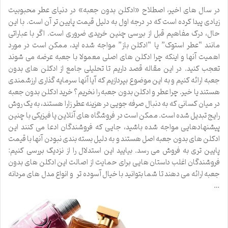
در سال ‌های اخیر، اصطلاح «ادکلن بدون جعبه» در دنیای عطر محبوبیت
زیادی پیدا کرده است که در درجه اول به دلیل قیمت پایین‌ تر آن است. با این
حال، درک مفاهیم قبل از بررسی چنین خریدی ضروری است. اگر با عباراتی
مانند “عطر استوک” یا “ادکلن باز” مواجه شده اید، ممکن است در مورد
اهمیت آنها و اینکه چرا ادکلن های اصلی معمولا با جعبه عرضه می شوند
تعجب کنید. در این مقاله قصد داریم تا تحلیلی جامع از ادکلن های بدون
جعبه ارائه کنیم و به این موضوع بپردازیم که آیا آنها سرمایه گذاری ارزشمندی
هستند یا خیر. چرا عطر و ادکلن بدون جعبه را نخریم؟ خرید ادکلن بدون جعبه
در میان کسانی که به دنبال صرفه جویی در هزینه عطر زارا هستند، به یک روش
رایج تبدیل شده است. ممکن است در فروشگاه های آنلاین یا فیزیکی با چنین
پیشنهادهایی مواجه شده باشید، جایی که فروشندگان ادعا می کنند این
ادکلن های بدون جعبه اصل هستند و به دلیل بسته بندی نبودن آنها با قیمت
پایین تری به فروش می رسد. بیایید این استدلال را از نزدیک بررسی کنیم:
فروشندگان اغلب داستان هایی برای حمایت از اصالت این ادکلن های بدون
جعبه ارائه می دهند تا شما بتوانید با خیال آسوده تر و انواع مدل های مردانه
…