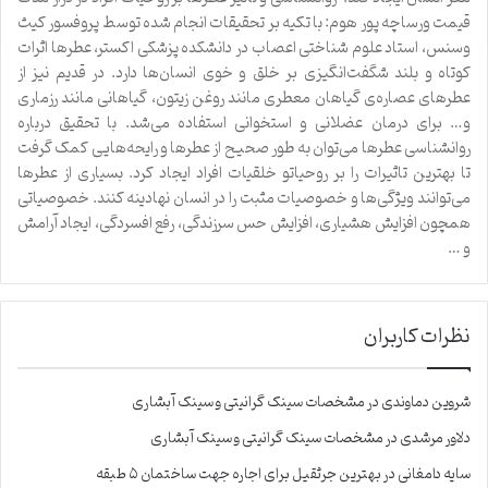
قیمت ورساچه پور هوم: با تکیه بر تحقیقات انجام شده توسط پروفسور کیث
وسنس، استاد علوم شناختی اعصاب در دانشکده پزشکی اکستر، عطرها اثرات
کوتاه و بلند شگفت‌انگیزی بر خلق و خوی انسان‌ها دارد. در قدیم نیز از
عطرهای عصاره‌ی گیاهان معطری مانند روغن زیتون، گیاهانی مانند رزماری
و… برای درمان عضلانی و استخوانی استفاده می‌شد. با تحقیق درباره
روانشناسی عطرها می‌توان به طور صحیح از عطرها و رایحه‌هایی کمک گرفت
تا بهترین تاثیرات را بر روحیاتو خلقیات افراد ایجاد کرد. بسیاری از عطرها
می‌توانند ویژگی‌ها و خصوصیات مثبت را در انسان نهادینه کنند. خصوصیاتی
همچون افزایش هشیاری، افزایش حس سرزندگی، رفع افسردگی، ایجاد آرامش
و …
نظرات کاربران
شروین دماوندی
در
مشخصات سینک گرانیتی و سینک آبشاری
دلاور مرشدی
در
مشخصات سینک گرانیتی و سینک آبشاری
سایه دامغانی
در
بهترین جرثقیل برای اجاره جهت ساختمان ۵ طبقه