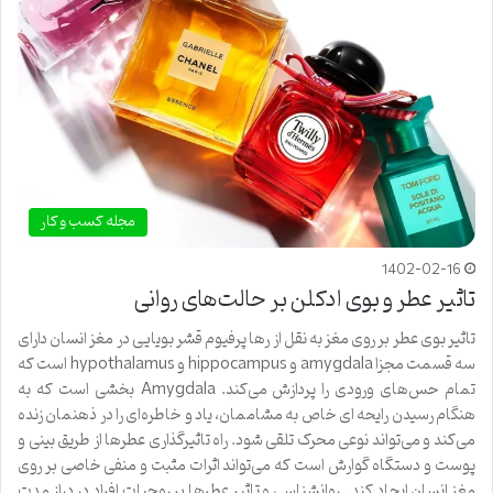
مجله کسب و کار
1402-02-16
تاثیر عطر و بوی ادکلن بر حالت‌های روانی
تاثیر بوی عطر بر روی مغز به نقل از رها پرفیوم قشر بویایی در مغز انسان دارای
سه قسمت مجزا amygdala و hippocampus و hypothalamus است که
تمام حس‌های ورودی را پردازش می‌کند. Amygdala بخشی است که به
هنگام رسیدن رایحه ای خاص به مشاممان، یاد و خاطره‌ای را در ذهنمان زنده
می‌کند و می‌تواند نوعی محرک تلقی شود. راه تاثیرگذاری عطرها از طریق بینی و
پوست و دستگاه گوارش است که می‌تواند اثرات مثبت و منفی خاصی بر روی
مغز انسان ایجاد کند. روانشناسی و تاثیر عطرها بر روحیات افراد در دراز مدت