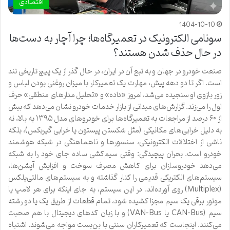
اقتصادی
1404-10-10
سونامی الکترونیک در تعمیرگاه‌ها؛ چرا آچار به دست‌ها
در حال حذف شدن هستند؟
صنعت خودرو در جهان و به تبع آن در ایران، در حال گذر از یک پیچ تاریخی تند
است. اگر تا دو دهه پیش، مهارت یک تعمیرکار با میزان روغنی بودن لباس و
زور بازوی او سنجیده می‌شد، امروز «داده» و «تحلیل مدارهای منطقی» حرف
اول را می‌زند. گزارش‌های میدانی از بازار خدمات خودرو نشان می‌دهد که بیش
از ۶۰ درصد از مراجعات به تعمیرگاه‌ها برای خودروهای مدل ۱۳۹۵ به بالا، نه
به دلیل خرابی‌های مکانیکی (مثل شکستن پیستون یا خرابی گیربکس)، بلکه
ناشی از اختلالات الکترونیکی، سنسورها و ناهماهنگی در شبکه هوشمند
خودرو است. بحران پیچیدگی: وقتی سیم‌کشی ساده جای خود را به شبکه
می‌دهد خودروسازان برای کاهش مصرف سوخت و افزایش آپشن‌ها،
سیستم‌های الکتریکی قدیمی را کنار گذاشته و به سیستم‌های مالتی‌پلکس
(Multiplex) روی آورده‌اند. در این سیستم، به جای اینکه برای هر لامپ یا
موتور برقی یک سیم مجزا کشیده شود، تمام قطعات از طریق یک یا دو رشته
سیم (CAN-Bus یا VAN-Bus) و با زبان کدهای دیجیتال با هم صحبت
می‌کنند. اینجاست که تعمیرکاران سنتی با بن‌بست مواجه می‌شوند. اشتباه