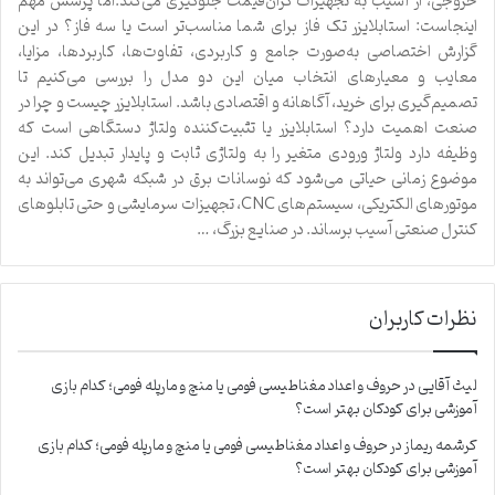
خروجی، از آسیب به تجهیزات گران‌قیمت جلوگیری می‌کند.اما پرسش مهم
اینجاست: استابلایزر تک فاز برای شما مناسب‌تر است یا سه فاز؟ در این
گزارش اختصاصی به‌صورت جامع و کاربردی، تفاوت‌ها، کاربردها، مزایا،
معایب و معیارهای انتخاب میان این دو مدل را بررسی می‌کنیم تا
تصمیم‌گیری برای خرید، آگاهانه و اقتصادی باشد. استابلایزر چیست و چرا در
صنعت اهمیت دارد؟ استابلایزر یا تثبیت‌کننده ولتاژ دستگاهی است که
وظیفه دارد ولتاژ ورودی متغیر را به ولتاژی ثابت و پایدار تبدیل کند. این
موضوع زمانی حیاتی می‌شود که نوسانات برق در شبکه شهری می‌تواند به
موتورهای الکتریکی، سیستم‌های CNC، تجهیزات سرمایشی و حتی تابلوهای
کنترل صنعتی آسیب برساند. در صنایع بزرگ، …
نظرات کاربران
لیث آقایی
در
حروف و اعداد مغناطیسی فومی یا منچ و مارپله فومی؛ کدام بازی
آموزشی برای کودکان بهتر است؟
کرشمه ریماز
در
حروف و اعداد مغناطیسی فومی یا منچ و مارپله فومی؛ کدام بازی
آموزشی برای کودکان بهتر است؟