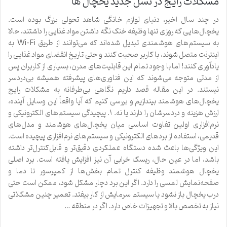
مشکلات رایج در نسل جدید یخچال ها
در چند سال اخیر، دنیای لوازم خانگی شاهد تحولی بزرگ بوده است.
یخچال‌هایی که روزی تنها وظیفه خنک نگه داشتن مواد غذایی را داشتند، حالا
به سیستم‌های هوشمندی تبدیل شده‌اند که می‌توانند از طریق Wi-Fi به
اینترنت متصل شوند، با کاربر صحبت کنند و حتی تاریخ انقضای مواد غذایی را
یادآوری کنند! اما با وجود تمام این قابلیت‌های مدرن، بسیاری از کاربران پس
از مدتی متوجه می‌شوند که این فناوری‌های پیشرفته همیشه بی‌دردسر
نیستند. در این مقاله قصد داریم نگاهی بی‌طرفانه به مشکلات رایج
یخچال‌های هوشمند بیندازیم و بررسی کنیم که آیا واقعاً این وسایل آینده،
ارزش هزینه و دردسرشان را دارند یا نه. ۱. پیچیدگی سیستم‌های الکترونیکی و
نرم‌افزاری اولین تفاوت اساسی میان یخچال‌های هوشمند و مدل‌های
قدیمی، استفاده از بردهای الکترونیکی و سیستم‌های نرم‌افزاری پیچیده است.
این ویژگی‌ها باعث شده دستگاه عملکردی دقیق‌تر و قابل‌کنترل‌تر داشته
باشد، اما در عین حال، ریسک خرابی آن نیز افزایش یافته است. برد اصلی
یخچال هوشمند وظیفه کنترل تمام بخش‌ها از کمپرسور تا دما و
صفحه‌نمایش لمسی را دارد. اگر این برد دچار مشکل شود، ممکن است حتی
درب یخچال باز نشود یا سیستم سرمایش از کار بیفتد. تعمیر چنین مشکلاتی
نیاز به تخصص بالا و تجهیزات خاص دارد. اگر در منطقه …