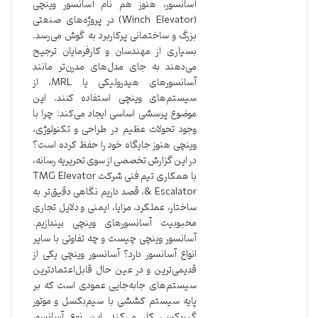
آسانسور، هنوز هم نام آسانسور وینچی
(Winch Elevator) در پروژه‌های صنعتی
بزرگ و ساختمانی پرکاربرد به گوش می‌رسد.
بسیاری از مهندسان و کارفرمایان ترجیح
می‌دهند به جای مدل‌های مدرن‌تر مانند
آسانسورهای هیدرولیکی یا MRL، از
سیستم‌های وینچی استفاده کنند. این
موضوع پرسشی اساسی ایجاد می‌کند: چرا با
وجود تحولات عظیم در طراحی و تکنولوژی،
وینچی هنوز جایگاه خود را حفظ کرده است؟
در این گزارش تخصصی از سوی تحریریه رسانه،
با همکاری تیم فنی شرکت TMG Elevator
& Escalator، قصد داریم نگاهی دقیق‌تر به
ساختار، عملکرد، مزایا، ایمنی و دلایل تجاری
محبوبیت آسانسورهای وینچی بیندازیم.
آسانسور وینچی چیست و چه تفاوتی با سایر
انواع آسانسور دارد؟ آسانسور وینچی یکی از
قدیمی‌ترین و در عین حال قابل‌اعتمادترین
سیستم‌های جابه‌جایی عمودی است که بر
پایه سیستم کششی با سیم‌بکسل و موتور
گیربکسی کار می‌کند. این نوع آسانسور