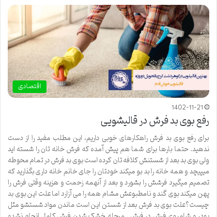
اقتصادی
1402-11-21
رفع بوی بد فرش در قالیشویی
برای رفع بوی بد فرش راهکارهای خوبی داریم، این مطلب مفید را از دست
ندهید. حتما بارها برای شما هم پیش آمده که فرش خانه تان را شسته اید
ولی بوی بد بعد از شستنش کلافه تان کرده است بوی بد فرش در تمام محوطه
میپیچد و همه خانه را بد بو میکند خودتان را جای خانم خانه داری بگذارید که
تصمیم میگیرد فرشش را بشورد و بعد از آنهمه زحمت و هزینه وقتی فرش را
پهن میکند بوی گند و نامطبوعش مشام همه را می آزارد اما علت این بوی بد
چیست؟علت بوی بد فرش بعد از شستن این است ماندن مواد شستشو مثل
پودر و شامپوی فرش در فرش . مرحله خشک شدن فرش کامل انجام نشده