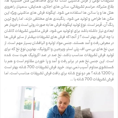
تشریفات نوعی از فرش ماشینی است که برای فاضاهایی مثل حسینیه ها،
بقاع متبرکه، مراسم تشریفاتی، سالن های اجلای، همایش، سمینار، راهروی
هتل ها و یا سالن ها استفاده می شود. اینگونه فرش های ماشینی ویژه این
مکن ها طراحی و تولید می شود. رنگبندی های مختلفی دارند، اما رایج ترین
رنگ آن، قرمز است. نوع تولید اینگونه فرش ها به صورت رولی است و خریدار هر
ابعادی نیاز داشته باشد برای او تولید می شود. فرش ماشینی تشریفات کاشان
با چه الیافی بهتر است؟ از آنجا که فرش های تشریفات بیشتر از سایر فرش ها
در معرض رفت و آمد هستند، جنس مواد اولیه و الیافشان بسیار مهم است. از
بین نخ های بی سی اف، پلی استر، ویرجین و اکرولیک، بهترین نوع نخ که برای
تولید فرش تشریفات مناسب باشد، نخ صد در صد اکرولیک هیت ست شده
است. این جنس نخ هم در برابر رفت و آمد و پا خوردن مقاوم است و هم با
شستشوی مداوم آسیب نمی بیند. خرید فرش تشریفات 700 شانه بهتر است
یا 1200 شانه؟ هر دو نوع شانه برای بافت فرش تشریفات مناسب است، اما
فرش تشریفات 700 شانه با …