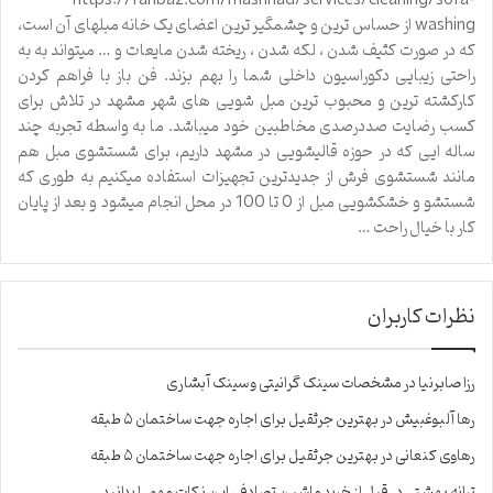
https://fanbaz.com/mashhad/services/cleaning/sofa-
washing از حساس ترین و چشمگیر ترین اعضای یک خانه مبلهای آن است،
که در صورت کثیف شدن ، لکه شدن ، ریخته شدن مایعات و … میتواند به به
راحتی زیبایی دکوراسیون داخلی شما را بهم بزند. فن باز با فراهم کردن
کارکشته ترین و محبوب ترین مبل شویی های شهر مشهد در تلاش برای
کسب رضایت صددرصدی مخاطبین خود میباشد. ما به واسطه تجربه چند
ساله ایی که در حوزه قالیشویی در مشهد داریم، برای شستشوی مبل هم
مانند شستشوی فرش از جدیدترین تجهیزات استفاده میکنیم به طوری که
شستشو و خشکشویی مبل از 0 تا 100 در محل انجام میشود و بعد از پایان
کار با خیال راحت …
نظرات کاربران
رزا صابرنیا
در
مشخصات سینک گرانیتی و سینک آبشاری
رها آلبوغبیش
در
بهترین جرثقیل برای اجاره جهت ساختمان ۵ طبقه
رهاوی کنعانی
در
بهترین جرثقیل برای اجاره جهت ساختمان ۵ طبقه
ترانه بهشتی
در
قبل از خرید ماشین تصادفی این نکات مهم را بدانید