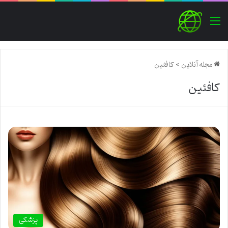
منو
مجله آنلاین
>
کافئین
کافئین
پزشکی