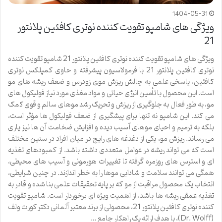
1404-05-31
ویژگی های شامپو تقویت کننده نوتری کافئین پلانتور
21
ویژگی های شامپو تقویت کننده نوتری کافئین پلانتور 21 شامپو تقویت کننده
نوتری کافئین پلانتور 21 با فرمولاسیون پیشرفته و حاوی کمپلکس نوتری
کافئین، پاسخی علمی به چالش ریزش موی زودرس و ضعف ریشه های مو
است. این محصول با تأمین انرژی حیاتی و مواد مغذی مورد نیاز فولیکول های
مو، به طور فعال به جلوگیری از ریزش و تحریک رشد موهای سالم و قوی کمک
می کند. این شامپو نه تنها برای پیشگیری از ضعف فولیکول ها مؤثر است،
بلکه به ترمیم و احیای موهای آسیب دیده و افزایش ضخامت آن ها نیز یاری
می رساند. ریزش مو، یکی از دغدغه های رایج در میان افراد در سنین مختلف
است که می تواند ریشه در عوامل متعددی داشته باشد. از کمبودهای تغذیه
ای و استرس های روزمره گرفته تا تغییرات هورمونی و آسیب های محیطی،
همگی می توانند سلامت و شادابی موها را به خطر اندازند. در چنین شرایطی،
انتخاب یک محصول مراقبت از مو که بر پایه تحقیقات علمی بنا شده و قادر به
تغذیه عمقی ریشه ها باشد، از اهمیت ویژه ای برخوردار است. شامپو تقویت
کننده نوتری کافئین پلانتور 21، محصولی از برند معتبر آلمانی دکتر کورت ولف
(Dr. Wolff)، با هدف ارائه یک راهکار جامع …