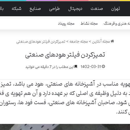
تهران
صنعت
دیجیتال
طراحی
صنایع
شبکه
با
ه هنری و فرهنگ
مجله نشاط
مجله رویداد
مجله آنلاین
>
مجله جامعه
>
تمیزکردن فیلتر هودهای صنعتی
تمیزکردن فیلتر هودهای صنعتی
1402-03-31
این مطلب را در 7 دقیقه می خوانید
هویه مناسب در آشپزخانه های صنعتی، هود می باشد، تمیز 
د به دلیل وظیفه ی اصلی که بر عهده دارد و آن هم تهویه ی 
شود، صاحبان آشپزخانه های صنعتی، فست فود ها، رستوران و
 کنند.