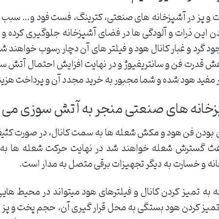
 و پز در آشپزخانه های صنعتی، کترینگ، فست فود و… سبب ا
دن این ذرات و آلودگی ها در فضای آشپزخانه جلوگیری کرده و
د گرد و غبار کانال هود و فیلتر های آن دچار رسوب خواهند ش
 قدرت فن و سانتریفیوژ و در نهایت افزایش احتمال آتش سو
ید هود شده و شما مجبور به خرید مجدد آن و پرداخت هزین
شپزخانه های صنعتی منجر به آتش سوزی می
 بودن فن هود و مکش شعله ها به سمت کانال، در صورت کثیف 
عث گسترش شعله خواهند شد در نهایت حرکت شعله ها به 
خانه و خسارت به دیگر تجهیزات برقی متصل به مدار است.
ه تمیز کردن کانال و فیلترهای هود میتواند در محیط هایی
تمیز کردن هود بستگی به محل قرار گیری آن، حجم پخت و پز و