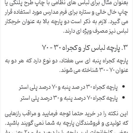
بعنوان مثال برای لباس های نظامی با چاپ طرح پلنگی یا
چاپ خال خالی و ستاره برای فرم مدارس مورد استفاده قرار
می گیرد. لازم به ذکر است دو پارچه بالا به عنوان خرجکار
لباس نیز مصرف ویژه ای دارند.
٣. پارچه لباس کار و کجراه ٣٠ – ٧٠
پارچه کجراه پنبه ای سی هفتاد، دو نوع دارد که هر دو به
عنوان ٧٠ – ٣٠ شناخته می شوند.
پارچه کجراه ٣٠ در صد پنبه و ٧٠ درصد پلی استر
پارچه کجراه ٧٠ درصد پنبه و ٣٠ درصد پلی استر
این نکته را در خرید حتما توجه فرمایید و مراقب رازهایی
که تولیدی و فروشندگان پارچه به شما نمی گویند باشید.
بعضی کارخانجات این پارچه را با درصد ٨٠ – ٢٠ یعنی ٨٠