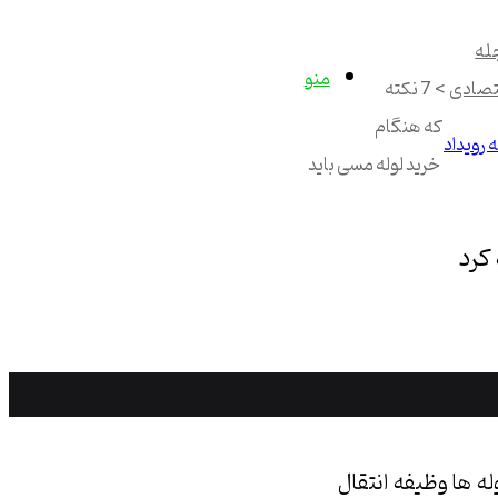
له
منو
تصادی
>
7 نکته
که هنگام
 رویداد
خرید لوله مسی باید
ه ها وظيفه انتقال