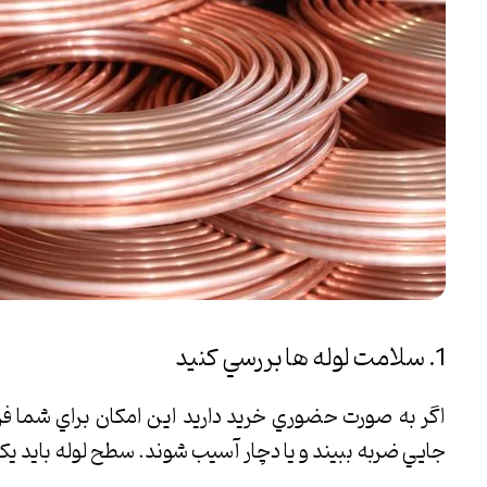
1. سلامت لوله ها بررسي كنيد
اگر به صورت حضوري خريد داريد اين امكان براي شما فر
جايي ضربه ببيند و يا دچار آسيب شوند. سطح لوله بايد يك