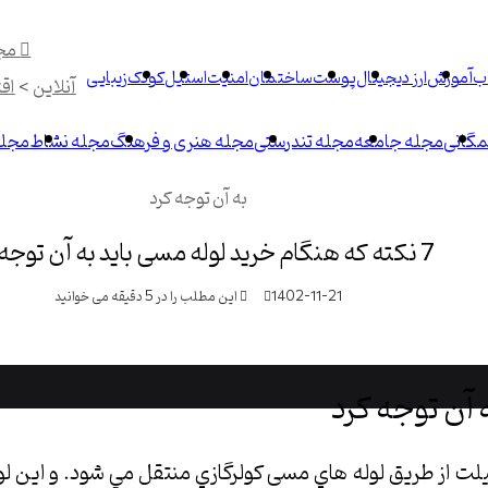
مج
ب
آموزش
ارز دیجیتال
پوست
ساختمان
امنیت
استیل
کودک
زیبایی
آنلاین
>
اق
گانی
مجله جامعه
مجله تندرستی
مجله هنری و فرهنگ
مجله نشاط
مجله
به آن توجه کرد
7 نکته که هنگام خرید لوله مسی باید به آن توجه کرد
1402-11-21
این مطلب را در 5 دقیقه می خوانید
 آن توجه كرد
ت از طريق لوله هاي مسی كولرگازي منتقل مي شود. و اين لول