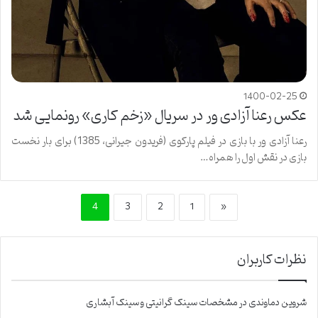
1400-02-25
عکس رعنا آزادی ور در سریال «زخم کاری» رونمایی شد
رعنا آزادی ور با بازی در فیلم پارکوی (فریدون جیرانی، 1385) برای بار نخست
بازی در نقش اول را همراه…
4
3
2
1
«
نظرات کاربران
شروین دماوندی
در
مشخصات سینک گرانیتی و سینک آبشاری