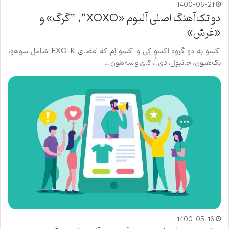
1400-06-21
دو تک‌آهنگ اصلی آلبوم «XOXO”, “گرگ» و
«غرش»
اکسو به دو گروه اکسو کِی و اکسو اِم که اعضای EXO-K شامل سوهو،
بک‌هیون، جانیول، دی.اُ، کای و سه‌هون…
1400-05-16