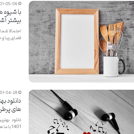
01-05-06
با شیوه 
بیشتر آشن
احتمالا شما 
فضای زیبا و خ
401-04-28
دانلود به
های پرطرفدار
دانلود بهتری
1401 با ما همراه شوید تا بهترین آهنگ جدید ایرانی 1401…