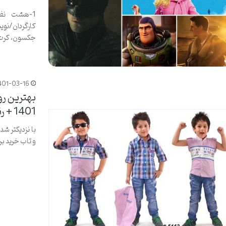
کارگردان/نوی
جکسون، کرت 
401-03-16
بهترین ر
1401 + رنگ سال 2022
با نزدیکتر شد
و تاب خرید ب