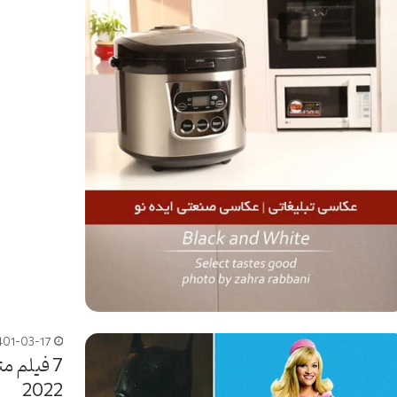
401-03-17
7 فیلم م
2022