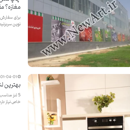
مغازه؟ مق
برای سفارش 
نوین سربزنید
401-04-01
بهترین لن
5 لنز مناس
خاص نیاز دار