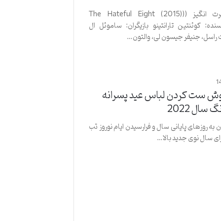
1-هشت نفرت انگیز ((The Hateful Eight (2015)
سنده: کوئنتین تارانتینو بازیگران: ساموئل ال
راسل، جنیفر جیسون لی، والتون…
1
وش ست کردن لباس عید پسرانه
ن به روزهای پایانی سال و فرارسیدن ایام نوروز تب
رای سال نوی جدید بالا…