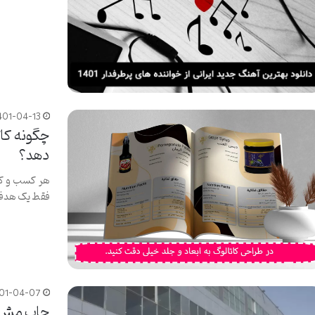
401-04-13
چگونه کات
دهد؟
هر کسب و کا
فقط یک هدف 
01-04-07
چاپ مش ی