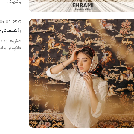
باشید!…
401-05-25
راهنمای 
فرش‌ها به عن
علاوه بر زیبای