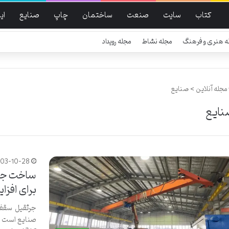
کتاب
سایت
صنعت
ساختمان
چاپ
صنایع
ای
ه هنری و فرهنگ
مجله نشاط
مجله رویداد
مجله آنلاین
>
صنایع
نایع
403-10-28
ساخت جرثق
برای افزا
جرثقیل سقفی 
صنایع است ک