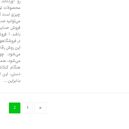
رو آورده‌ان
محصولات تولی
چیزی است که 
می‌توانید صن
فروش صنایع 
باشد. 
در فروشگاهها
این روش رقاب
می‌شود. چون
می‌شود، همزم
هنگام کنکا
دستی، این ا
بنابراین …
2
1
«