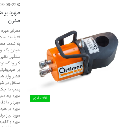
03-09-22
مهره بر ه
مدرن
معرفی مهره بر
قدرتمند است 
به شدت محکم
هیدرولیک و 
سنگین نظیر 
کاربرد گسترد
بر هیدرولیکی
فشار وارد ش
منتقل می شود
پمپ به جک ه
مهره ایجاد م
اقتصادی
مهره را با د
مورد نیاز بر