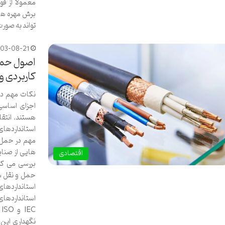
معمولاً از ف
تواند به صور
403-08-21
اصول حمل 
کاربردی 
نکات مهم در
اجزای اساسی
هستند. انتقا
استانداردهای
مهم در حمل و
هایی از صنای
اقتصادی
بررسی می کن
حمل و نقل سی
استاندارده
استانداردهای
C
نگهداری این