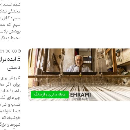
شده است. اجز
مختلفی تشکیل
سیم و کابل ه
سیم که معمو
پوشش پلاستیک
محیط و دیگر
401-06-03
5 ایده ب
دستی
۵ روش برای
ایران اگر هن
باشید! شاید ت
مجله هنری و فرهنگ
چیزهای قشنگ
کسب و کار صن
شما خواهم گف
خوشبختانه ا
شهرهای بزرگ 