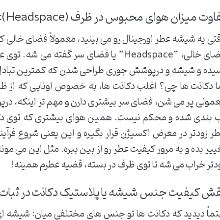
وت میزان هوای محبوس در ظرف (Headspace): یه مشکل بزرگ و نامرئی!
تی یه شیشه عطر اورجینال رو می بینید، معمولاً فضای خالی کم
فضای خالی، “Headspace” یا فضای سر گفته می
یده و شیشه و درپوشش جوری طراحی شدن که کمترین تبادل ه
ا دکانت ها چی؟ اغلب دکانت ها، به خصوص اونایی که از ظرف
مولی پر می شن، فضای سر بیشتری دارن و مهم تر اینکه، در
 بندی شده و محکم نیست. همین هوای بیشتری که توی د
ر زودتر در معرض اکسیژن قرار بگیره و این یعنی شروع فرآین
ییر بده و به مرور کیفیت عطر رو از بین ببره. مثل این می مونه
دتر خراب می شه تا توی ظرف در بسته، قضیه عطرم همینه!
ش کیفیت جنس شیشه یا پلاستیک دکانت در ثبات 
ماً دیدید که دکانت ها تو جنس های مختلفی میان: شیشه ا