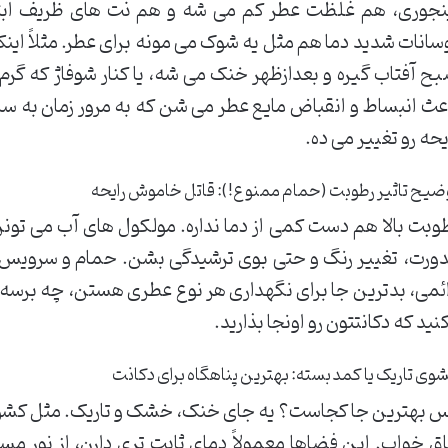
نجوری، هم غلظت عطر کم می شه و هم نت های ظریف ابتدای
سانات شدید دما هم مثل یه شوک می مونه برای عطر. مثلاً اینکه 
ح آفتاب گیره و بعدازظهر خنک می شه، یا کنار شوفاژ که گر
عث انبساط و انقباض مایع عطر می شن که به مرور زمان به سا
یحه رو تغییر می ده.
ضیح تاثیر رطوبت (حمام ممنوع!): قاتل خاموش رایحه
وبت بالا هم دست کمی از دما نداره. مولکول های آب می تونن
ورت، تغییر رنگ و حتی بوی ترشیدگی بشن. حمام و سرویس ب
ئمی، بدترین جا برای نگهداری هر نوع عطری هستن، چه برس
نید که دکانتتون رو اونجا بذارید.
وی تاریک یا کمد بسته: بهترین پناهگاه برای دکانت
 بهترین جا کجاست؟ یه جای خنک، خشک و تاریک. مثل کشوی م
اق خواب. این فضاها معمولاً دمای ثابت تری دارن، از نور م