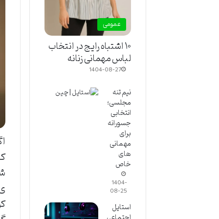
عمومی
۱۰ اشتباه رایج در انتخاب
لباس مهمانی زنانه
1404-08-27
نیم تنه
مجلسی؛
انتخابی
جسورانه
برای
اگ
مهمانی
های
که
خاص
شد
1404-
ی 
08-25
کو
استایل
اجتماعی