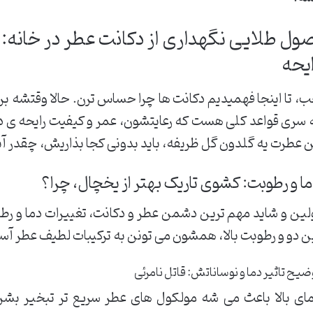
صول طلایی نگهداری از دکانت عطر در خانه:
ایحه
، تا اینجا فهمیدیم دکانت ها چرا حساس ترن. حالا وقتشه بر
 سری قواعد کلی هست که رعایتشون، عمر و کیفیت رایحه ی دکا
 عطرت یه گلدون گل ظریفه، باید بدونی کجا بذاریش، چقدر آ
ا و رطوبت: کشوی تاریک بهتر از یخچال، چرا؟
لین و شاید مهم ترین دشمن عطر و دکانت، تغییرات دما و رطو
ن دو و رطوبت بالا، همشون می تونن به ترکیبات لطیف عطر آس
ضیح تاثیر دما و نوساناتش: قاتل نامرئی
ای بالا باعث می شه مولکول های عطر سریع تر تبخیر بشن 