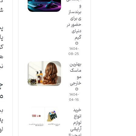
گی
و
شد
برندساز
ی برای
حضور در
پس
دنیای
پا
گیم
کو
1404-
08-25
ها
بهترین
نب
ماسک
مو
چر
خارجی
م
1404-
04-16
بب
خرید
انواع
یه
لوازم
او
آرایشی
اورجینال