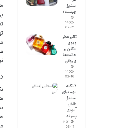
ها
استایل
چیست؟
بر
تغ
1402-
02-21
تو
تاثیر عطر
می
و بوی
ادکلن بر
مه
حالت‌ها
نو
ی روانی
1402-
در
02-16
7 نکته
یک
مهم برای
ها
استایل
دانش
تب
آموزی
هو
پسرانه
1401-
می
05-17