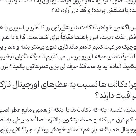
رن. تصور کنید یه عطر گرون قیمت رو توی یه دکانت گرفتید، ا
ه یا نصفش پریده! واقعاً دل آزاره، نه؟
 اگه می خواهید دکانت های عزیزتون رو تا آخرین اسپری با همو
فش لذت ببرید، این راهنما دقیقاً برای شماست. قراره با هم 
چیک مراقبت کنیم تا هم ماندگاری شون بیشتر بشه و هم رایحه
 تا ترفندهای حرفه ای رو بررسی می کنیم تا دیگه نگران تبخیر
اشید. آماده اید یه محافظ حرفه ای برای عطرهاتون بشید؟ بزن 
ا دکانت ها نسبت به عطرهای اورجینال نازک ت
راقبت دارند؟
ینید، قضیه اینه که دکانت ها با اینکه از همون مایع عطر اص
 کم فرق می کنه و حساسیتشون بالاتره. اصلاً هم ربطی به اص
رجینال هم باشه، باز هم داستان خودش رو داره. چرا؟ الان بهتو