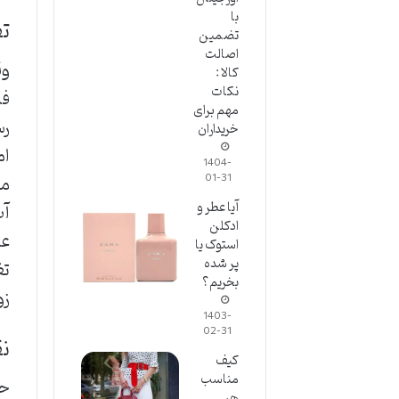
با
تفا
تضمین
اصالت
وق
کالا :
نکات
مهم برای
رس
خریداران
ام
1404-
01-31
مع
آیا عطر و
آب
ادکلن
عط
استوک یا
پر شده
تغ
بخریم؟
زو
1403-
02-31
نق
کیف
مناسب
حت
هر