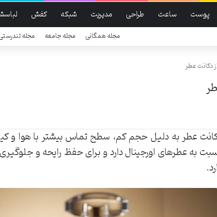
پوست
ساعت
طراحی
مدیریت
شبکه
کفش
لباسش
مجله همگانی
مجله جامعه
مجله تندرستی
ز دکانت عطر
طر
انت عطر به دلیل حجم کم، سطح تماس بیشتر با هوا و کی
بت به عطرهای اورجینال دارد و برای حفظ رایحه و جلوگیری ا
رد.