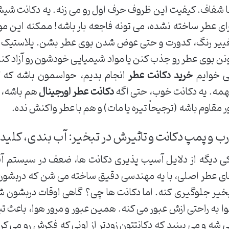
 شفاف. کیفیت این ظروف حرف اول رو می زنه. یه دکانت شیشه 
ای عطر ساخته نشده، می تونه فاجعه بار باشه! ممکنه این مو
ییر رنگ، کدورت و حتی عوض شدن بوی عطر بشن. پلاستیک ها
نن بوی عطر رو جذب کنن یا مواد شیمیایی خودشون رو آزاد کنن 
 خوایم
خرید دکانت عطر
انجام بدیم، حواسمون باشه که ک
مه. یه دکانت خوب، حتی اگه
دکانت عطر اورجینال
هم باشه، ب
ر مقاوم باشه (ترجیحاً تیره یا مات) و هم با عطر واکنش نده.
ب و پمپ دکانت و تاثیرش در تبخیر: آب بندی، کلید 
ی دیگه از دلایل آسیب پذیری دکانت ها، ضعف در سیستم 
ی عطر اصلی، با یه مهندسی دقیق ساخته می شن که دربشون کا
خیر جلوگیری کنه. اما دکانت ها چی؟ گاهی اوقات دربشون ش
ا به راحتی ازش عبور می کنه. همین عبور و مرور هوا، باعث تبخ
 شه و می بینید که دکانتتون زودتر از اونی که فکرش رو می ک