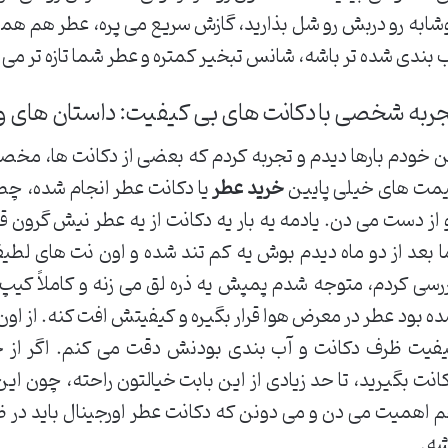
شابه رو دربش رو شل بذارید، گازش سریع می پره، عطر هم هم
 بندی شده تر باشه، شانس تبخیر کمتره و عطر شما تازه تر می 
ربه شخصی با دکانت های بی کیفیت: داستان های و
 خودم بارها دیدم و تجربه کردم که بعضی از دکانت ها، مخصوصاً
مت های خیلی پایین
خرید عطر
یا دکانت عطر انجام شده، چط
 از دست می دن. یادمه یه بار یه دکانت از یه عطر نیش گرون
ا بعد از دو ماه دیدم بوش یه کم تند شده و اون نت های لطی
رسی کردم، متوجه شدم پمپش یه ذره لق می زنه و کاملاً 
ه بود عطر در معرض هوا قرار بگیره و کیفیتش افت کنه. از اون
فیت ظرف دکانت و آب بندی بودنش دقت می کنم. اگر از 
انت بگیرید، تا حد زیادی از این بابت خیالتون راحته، چون ا
 اهمیت می دن و می دونن که دکانت عطر اورجینال باید در ظ
ه.