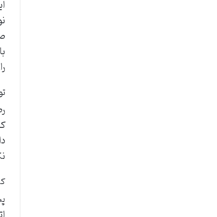
ای
نو
صب
با
را
تو
رط
کد
دا
نک
کش
پس
ات