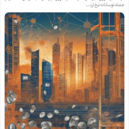
جمله نوسانات نرخ ارز،…