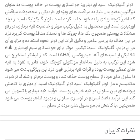
تونر گلیکولیک اسید اوردینری: جوانسازی پوست در خانه پوست به عنوان
بزرگترین عضو بدن، نیاز به مراقبت های ویژه ای دارد یکی از محصولات مراقبتی
که اخیراً توجه زیادی را به خود جلب کرده است، تونر گلیکولیک اسید از برند
اوردینری است این محصول به دلیل ترکیب موثر و خاصیت لایه برداری، در رفع
مشکلات پوستی همچون لک ها، چروک ها و انسداد منافذ پوست کاربرد دارد
در این مقاله به بررسی علمی و دقیق اثرات این تونر، نحوه استفاده و مزایای آن
می پردازیم. گلیکولیک اسید: ترکیبی موثر برای جوانسازی سرم اوردینری euk
134یکی از اسیدهای آلفا هیدروکسی (AHA) است که از نیشکر استخراج می
شود این ترکیب به دلیل ساختار مولکولی کوچک خود، قادر به نفوذ به لایه
های عمقی پوست بوده و اثرات لایه برداری قوی دارد این ویژگی باعث می شود
تا سلول های مرده از سطح پوست حذف شده و پوست نرم تر و شفاف تر شود.
مکانیسم عمل تونر گلیکولیک اسید تونر گلیکولیک اسید اوردینری با کاهش
پیوندهای بین سلولی در لایه خارجی پوست، فرآیند لایه برداری را تسهیل می
کند این فرآیند باعث تسریع در نوسازی سلولی و بهبود ظاهر پوست می شود
همچنین، با کاهش تجمع سلول های مرده در سطح …
نظرات کاربران