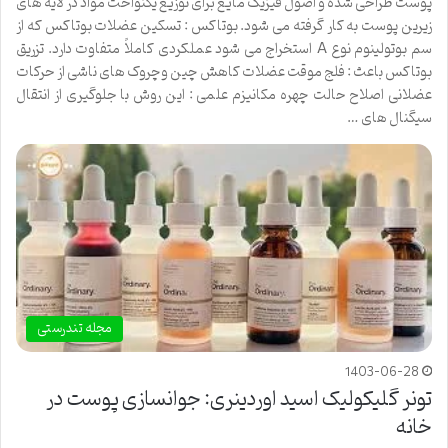
پوست طراحی شده و اصول فیزیک مایع برای توزیع یکنواخت مواد در لایه های
زیرین پوست به کار گرفته می شود. بوتاکس : تسکین عضلات بوتاکس که از
سم بوتولینوم نوع A استخراج می شود عملکردی کاملاً متفاوت دارد. تزریق
بوتاکس باعث : فلج موقت عضلات کاهش چین وچروک های ناشی از حرکات
عضلانی اصلاح حالت چهره مکانیزم علمی : این روش با جلوگیری از انتقال
سیگنال های …
مجله تندرستی
1403-06-28
تونر گلیکولیک اسید اوردینری: جوانسازی پوست در
خانه