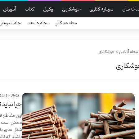
اختمان
سرمایه گذاری
جوشکاری
وکیل
کتاب
آموزش
مجله همگانی
مجله جامعه
مجله تندرستی
مجله آنلاین
>
جوشکاری
وشکاری
04-11-25
چرا نباید
این مقاطع فول
ممکن است دچ
شکل های دائ
باشند که تش