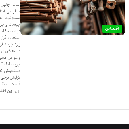
است. چنین نق
خطر می انداز
مسئولیت ها
چیست و چرا ن
اقتصادی
دوم به مقاطع
استفاده قرار 
وارد چرخه فر
در معرض بار
و عوامل محیط
این سابقه کا
دستخوش تغیی
گرایش برخی از
قیمت به ظاهر
اول، این اخت
…