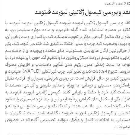
2 هفته گذشته
نقد و بررسی کپسول ژلاتینی لیورمد فیتومد
نقد و بررسی کپسول ژلاتینی لیورمد فیتومد کپسول ژلاتینی لیورمد فیتومد با
تکیه بر عصاره استاندارد شده گیاه خارمریم و ماده موثره سیلیمارین، به
عنوان یک مکمل گیاهی مؤثر در تقویت عملکرد کبد، پاکسازی و سم زدایی آن،
و بهبود وضعیت کبد چرب و سایر اختلالات کبدی شناخته می شود. کبد، یکی
از حیاتی ترین ارگان های بدن، مسئولیت های متعدد و پیچیده ای از جمله سم
زدایی، متابولیسم داروها، سنتز پروتئین ها و تنظیم قند خون را بر عهده دارد. با
توجه به سبک زندگی مدرن، رژیم های غذایی نامناسب و افزایش مصرف
داروها، شیوع اختلالات کبدی نظیر کبد چرب غیرالکلی (NAFLD)، هپاتیت و
سیروز کبدی در حال افزایش است. در چنین شرایطی، بسیاری از افراد به دنبال
راهکارهای حمایتی و درمانی، به ویژه از منابع طبیعی و گیاهی، هستند تا
سلامت کبد خود را حفظ و بازیابی کنند. کپسول ژلاتینی لیورمد فیتومد به
عنوان یکی از مکمل های گیاهی پرطرفدار در این زمینه، توجه بسیاری را به خود
جلب کرده است. این مقاله با هدف ارائه یک نقد و بررسی جامع، بی طرفانه و
تحلیلی از کپسول ژلاتینی لیورمد فیتومد نگاشته شده است تا کاربران با
دستیابی به اطلاعات کامل و دقیق، بتوانند تصمیمی آگاهانه در خصوص
مصرف …