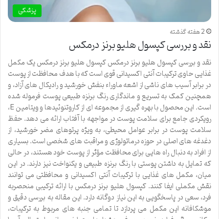
پزشکی
2 هفته گذشته
نقد و بررسی کپسول هلیو برنز درمکس
نقد و بررسی کپسول هلیو برنز درمکس کپسول هلیو برنز درمکس یک مکمل
غذایی حاوی ترکیبات آنتی اکسیدانی قوی است که با هدف محافظت از پوست
در برابر آسیب های ناشی از اشعه ماوراء بنفش خورشید و رادیکال های آزاد، و
همچنین کمک به تسریع و ماندگاری رنگ برنزه طبیعی پوست فرموله شده
است. این محصول با بهره گیری از مجموعه ای از کاروتنوئیدها و ویتامین E،
رویکردی جامع برای سلامت پوست در مواجهه با آفتاب ارائه می دهد. حفظ
سلامت پوست در برابر عوامل محیطی، به ویژه پرتوهای مضر خورشید، از
دغدغه های اصلی در حوزه درماتولوژی و مراقبت های شخصی است. بسیاری
از افراد به دنبال راه هایی برای محافظت مؤثر از پوست خود هستند، در حالی
که تمایل به داشتن پوستی با رنگ برنزه طبیعی و یکنواخت نیز دارند. در این
میان، مکمل های غذایی با ترکیبات آنتی اکسیدانی و محافظتی می توانند
نقش مکملی ایفا کنند. کپسول هلیو برنز درمکس با ارائه ترکیبی منحصربه
فرد، سعی در پاسخگویی به این نیاز دوگانه دارد. این مقاله به بررسی دقیق و
موشکافانه این مکمل می پردازد تا تمامی جنبه های مربوط به ترکیبات،