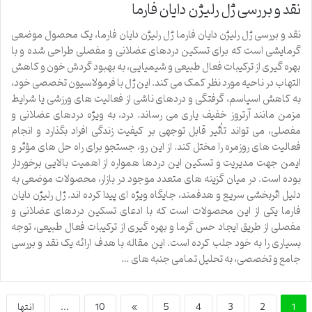
نقد و بررسی ژل رلیژن دایان فارما
نقد و بررسی ژل رلیژن دایان فارما ژل رلیژن دایان فارما، یک محصول موضعی
گرمایشی است که برای تسکین دردهای عضلانی و مفصلی طراحی شده و با
بهره گیری از ترکیبات فعال طبیعی و شیمیایی، به بهبود گردش خون و کاهش
التهاب در ناحیه مورد نظر کمک می کند. این ژل با فرمولاسیون تخصصی خود،
به کاهش اسپاسم، گرفتگی و دردهای ناشی از فعالیت های ورزشی یا شرایط
مزمن مانند آرتروز خفیف یاری می رساند. درد، به ویژه دردهای عضلانی و
مفصلی، می تواند تأثیر قابل توجهی بر کیفیت زندگی افراد بگذارد و انجام
فعالیت های روزمره را مختل کند. از این رو، جستجو برای راه حل های مؤثر و
ایمن جهت مدیریت و تسکین این دردها همواره از اهمیت بالایی برخوردار
بوده است. در میان گزینه های متعدد موجود در بازار، محصولات موضعی به
دلیل اثربخشی سریع و هدفمند، جایگاه ویژه ای پیدا کرده اند. ژل رلیژن دایان
فارما یکی از این محصولات است که با ادعای تسکین دردهای عضلانی و
مفصلی از طریق ایجاد حس گرما و بهره گیری از ترکیبات فعال طبیعی، توجه
بسیاری را به خود جلب کرده است. این مقاله با هدف ارائه یک نقد و بررسی
جامع و تخصصی، به تحلیل تمامی جنبه های …
1
2
3
4
5
»
10
...
انتها