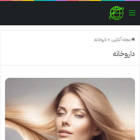
منو
مجله آنلاین
>
داروخانه
داروخانه