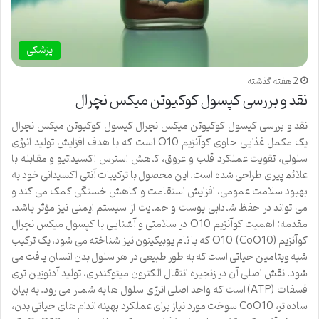
پزشکی
2 هفته گذشته
نقد و بررسی کپسول کوکیوتن میکس نچرال
نقد و بررسی کپسول کوکیوتن میکس نچرال کپسول کوکیوتن میکس نچرال
یک مکمل غذایی حاوی کوآنزیم Q10 است که با هدف افزایش تولید انرژی
سلولی، تقویت عملکرد قلب و عروق، کاهش استرس اکسیداتیو و مقابله با
علائم پیری طراحی شده است. این محصول با ترکیبات آنتی اکسیدانی خود به
بهبود سلامت عمومی، افزایش استقامت و کاهش خستگی کمک می کند و
می تواند در حفظ شادابی پوست و حمایت از سیستم ایمنی نیز مؤثر باشد.
مقدمه: اهمیت کوآنزیم Q10 در سلامتی و آشنایی با کپسول میکس نچرال
کوآنزیم Q10 (CoQ10) که با نام یوبیکینون نیز شناخته می شود، یک ترکیب
شبه ویتامین حیاتی است که به طور طبیعی در هر سلول بدن انسان یافت می
شود. نقش اصلی آن در زنجیره انتقال الکترون میتوکندری، تولید آدنوزین تری
فسفات (ATP) است که واحد اصلی انرژی سلول ها به شمار می رود. به بیان
ساده تر، CoQ10 سوخت مورد نیاز برای عملکرد بهینه اندام های حیاتی بدن،