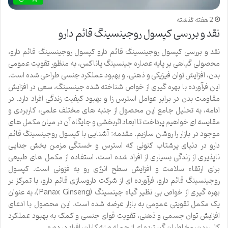
2 هفته گذشته
نقد و بررسی کپسول روجینسینگ قائم دارو
نقد و بررسی کپسول روجینسینگ قائم دارو کپسول روجینسینگ قائم دارو،
محصولی گیاهی بر پایه عصاره جینسینگ پاناکس، به منظور تقویت عمومی
بدن، افزایش توان فیزیکی و ذهنی، و بهبود عملکرد جنسی طراحی شده است.
این فرآورده با بهره گیری از خواص شناخته شده جینسینگ، سعی در افزایش
مقاومت بدن در برابر عوامل استرس زا و بهبود کیفیت زندگی افراد دارد. در
ادامه، به تحلیل جامع این محصول از جنبه های مختلف علمی، کاربردی و
مقایسه ای خواهیم پرداخت تا ابعاد اثربخشی و جایگاه آن در میان مکمل های
موجود در بازار را روشن سازیم. مقدمه: آشنایی با کپسول روجینسینگ قائم
دارو در دنیای پرشتاب کنونی که استرس و خستگی مزمن بخش جدایی
ناپذیری از زندگی بسیاری از افراد شده است، استفاده از مکمل های طبیعی
برای ارتقاء سلامت و افزایش سطح انرژی رو به فزونی است. کپسول
روجینسینگ قائم دارو، فرآورده ای از شرکت داروسازی قائم دارو، با تمرکز بر
بهره گیری از خواص بی نظیر گیاه جینسینگ (Panax Ginseng)، به عنوان
یک مکمل تقویتی عمومی به بازار عرضه شده است. این محصول با ادعای
افزایش توان جسمی و ذهنی، تقویت قوای جنسی و کمک به بهبود عملکرد
کلی بدن، مخاطبان گسترده ای از جمله ورزشکاران، افراد در دوره …