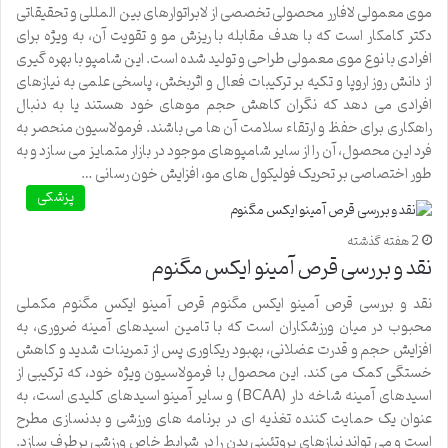
موی معمولی لافارر محصولی تخصصی از لابراتوارهای بین المللی و تحقیقاتی
دکتر کامکار است که با هدف مقابله با ریزش مو و تقویت آن، به ویژه برای
افرادی با نوع موی معمولی طراحی و تولید شده است. این شامپو با بهره گیری
از دانش روز اروپا و تکیه بر ترکیبات فعال و اثربخش، پاسخی علمی به نیازهای
افرادی می دهد که نگران کاهش حجم موهای خود هستند یا به دنبال
راهکاری برای حفظ و ارتقاء سلامت آن ها می باشند. فرمولاسیون منحصر به
فرد این محصول، آن را از سایر شامپوهای موجود در بازار متمایز می سازد و به
طور اختصاصی بر تحریک فولیکول های مو، افزایش خون رسانی …
پزشکی
2 هفته گذشته
نقد و بررسی قرص آمینو ایکس مگنوم
نقد و بررسی قرص آمینو ایکس مگنوم قرص آمینو ایکس مگنوم مکملی
محبوب در میان ورزشکاران است که با تامین اسیدهای آمینه ضروری، به
افزایش حجم و قدرت عضلانی، بهبود ریکاوری پس از تمرینات شدید و کاهش
خستگی کمک می کند. این محصول با فرمولاسیون ویژه خود، که ترکیبی از
اسیدهای آمینه شاخه دار (BCAA) و سایر آمینو اسیدهای کلیدی است، به
عنوان یک حمایت کننده تغذیه ای در برنامه های ورزشی و بدنسازی مطرح
است و می تواند نیازهای پروتئینی بدن را در شرایط خاص ورزشی برطرف سازد.