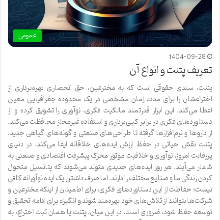
عمومی
1404-09-28
تعریف پتنت و انواع آن
پتنت، سندی حقوقی است که به مخترعین، حق انحصاری بهره‌برداری از
اختراعشان را برای مدت زمان مشخصی در یک محدوده جغرافیایی معین
اعطا می‌کند. این ابزار قدرتمند مالکیت فکری، نوآوری را تشویق کرده و از
دستاوردهای فکری در برابر کپی‌برداری و استفاده غیرمجاز محافظت می‌کند.
از داروها و نرم‌افزارها گرفته تا طراحی‌های صنعتی و گونه‌های گیاهی جدید،
پتنت نقش حیاتی در حفظ ارزش ایده‌های خلاقانه ایفا می‌کند. در دنیای
پررقابت امروز، نوآوری و خلاقیت موتور محرک پیشرفت اقتصادی و صنعتی به
شمار می‌آیند. هر روز ایده‌های جدیدی متولد می‌شوند که پتانسیل متحول
کردن زندگی ما و صنایع مختلف را دارند. اما صرف داشتن یک ایده نوآورانه کافی
نیست؛ حفاظت از این دستاوردهای فکری، برای اطمینان از اینکه مخترعین و
شرکت‌ها بتوانند از تلاش‌های خود بهره‌مند شوند و انگیزه برای ادامه تحقیق و
توسعه حفظ شود، ضروری است. در این میان، پتنت یا همان ثبت اختراع، به