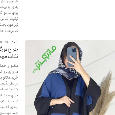
جزئیاتی مورد
به‌روز و پیش
برای مانتو ک
ترکیب لباس‌
نیز مورد بحث
لباس‌های م
00-06-25
حراج بزرگت
نکات مهم 
مانتو از جم
های زیادی اس
خرید مانتو ای
در نظر بگیرند
کیفیت انجام 
حراج مانتو ای
در خرید اینتر
زیادی اهمیت 
شما دوستان ع