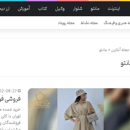
اینترنت
مانتو
شلوار
وکیل
کتاب
آموزش
ارز دی
ه هنری و فرهنگ
مجله نشاط
مجله رویداد
مجله آنلاین
>
مانتو
نتو
02-08-27
فروشی فوق 
خرید عمده ما
تهران با کلی
فروشندگان پو
مشتریان برای 