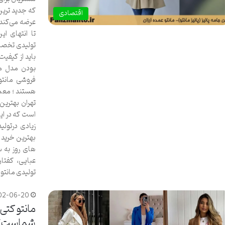
که جدید ترین
اقتصادی
عرضه می‌کند. 
تا انتهای ای
تولیدی تخصصی
باید از کیف
بودن مدل ما
فروشی مانتو
هستند ؛ معمو
تهران بهترین 
است که در ای
زیادی درتولی
بهترین خرید ع
های روز به 
عبایی، کفتان
تولیدی مانتو
02-06-20
مانتو کتی
شماست؟