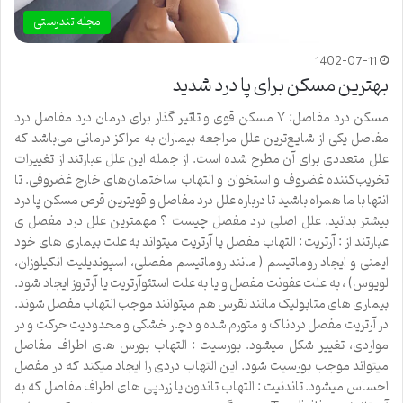
مجله تندرستی
1402-07-11
بهترین مسکن برای پا درد شدید
مسکن درد مفاصل: ۷ مسکن قوی و تاثیر گذار برای درمان درد مفاصل درد
مفاصل یکی از شایع‌ترین علل مراجعه بیماران به مراکز درمانی می‌باشد که
علل متعددی برای آن مطرح شده است. از جمله این علل عبارتند از تغییرات
تخریب‌کننده غضروف و استخوان و التهاب ساختمان‌های خارج غضروفی. تا
انتها با ما همراه باشید تا درباره علل درد مفاصل و قویترین قرص مسکن پا درد
بیشتر بدانید. علل اصلی درد مفصل چیست ؟ مهمترین علل درد مفصل ی
عبارتند از : آرتریت : التهاب مفصل یا آرتریت میتواند به علت بیماری های خود
ایمنی و ایجاد روماتیسم ( مانند روماتیسم مفصلی، اسپوندیلیت انکیلوزان،
لوپوس) ، به علت عفونت مفصل و یا به علت استئوآرتریت یا آرتروز ایجاد شود.
بیماری های متابولیک مانند نقرس هم میتوانند موجب التهاب مفصل شوند.
در آرتریت مفصل دردناک و متورم شده و دچار خشکی و محدودیت حرکت و در
مواردی، تغییر شکل میشود. بورسیت : التهاب بورس های اطراف مفاصل
میتواند موجب بورسیت شود. این التهاب دردی را ایجاد میکند که در مفصل
احساس میشود. تاندنیت : التهاب تاندون یا زردپی های اطراف مفاصل که به