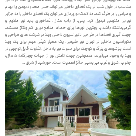
مناسب در طول شب در یک فضای داخلی می‌تواند حس محدود بودن یا ابهام
و هراس را بر طرف کند. به کمک نورپردازی می‌توان یک فضای داخلی را به جزایر
نورانی متنوعی تبدیل کرد. پس، از باب مثال، غذاخوری باید نور ملایم و
گرمی‌داشته باشد یا بهترین نورها برای حمام، منابع نوری کم ولتاژ هستند.
جهت گیری فضاها در طراحی دکوراسیون داخلی ویلا در شرکت های طراحی و
دکوراسیون داخلی در تهران نور طبیعی، یک معیار کیفی مهم برای یک ویلا
است.بازشوهای بزرگ و کوچک برای دعوت نور به داخل، تفاوت قابل توجهی در
ویلا به وجود می‌آورند، همچنین جهت تابش نور از جهات چهارگانه شمال،
جنوب، شرق و غرب نیز بسیار حائز اهمیت است. خورشید از شرق …