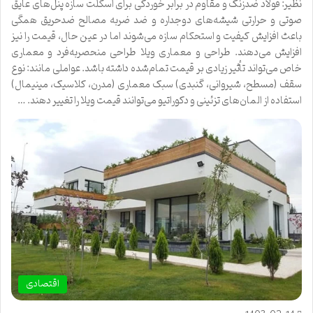
نظیر: فولاد ضدزنگ و مقاوم در برابر خوردگی برای اسکلت سازه پنل‌های عایق
صوتی و حرارتی شیشه‌های دوجداره و ضد ضربه مصالح ضدحریق همگی
باعث افزایش کیفیت و استحکام سازه می‌شوند اما در عین حال، قیمت را نیز
افزایش می‌دهند. طراحی و معماری ویلا طراحی منحصر‌به‌فرد و معماری
خاص می‌تواند تأثیر زیادی بر قیمت تمام‌شده داشته باشد. عواملی مانند: نوع
سقف (مسطح، شیروانی، گنبدی) سبک معماری (مدرن، کلاسیک، مینیمال)
استفاده از المان‌های تزئینی و دکوراتیو می‌توانند قیمت ویلا را تغییر دهند. …
اقتصادی