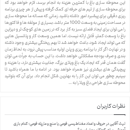
این محوطه سازی باغ با کمترین هزینه به انجام برسد، لازم خواهد بود که
برای محوطه سازی از تیم های حرفه ای کمک گرفته و پیش از هر چیزی برنامه
ریزی دقیقی برای پیشبرد امور داشته باشید. زمانی که مساله ما محوطه سازی
در مساحت زمینی به وسعت 1000 متر باشد، بسیاری از مولفه ها و فاکتورها
را می توان برای ایجاد فضای سبز به کار برد که در زمین های کوچک تر و دیزاین
باغ با وسعت کمتر، قابل ارائه نیست. اما همین وسعت کار و پتانسیل هایی
که می تواند ایجاد شود، باعث خواهد شد تا بهم ریختگی بیشتری وجود داشته
و در نهایت اگر کار با برنامه ریزی و پلن اولیه مناسب پیش نرود، به لحاظ زمان
بندی و صرف بودجه مشکلاتی خواهد داشت. با این حساب به جرأت می توان
گفت همان قدر که ایجاد یک باغ ویلای بزرگ، جذابیت بیشتری دارد، با هزینه و
پیچیدگی های بیشتری نیز همراه خواهد بود. در ادامه با ما همراه باشید تا
ببینیم چطور می توان این کار را به بهترین شکل انجام داد. برای آن که بتوانید
محوطه سازی طراحی باغ ویلا را به …
نظرات کاربران
لیث آقایی
در
حروف و اعداد مغناطیسی فومی یا منچ و مارپله فومی؛ کدام بازی
آموزشی برای کودکان بهتر است؟