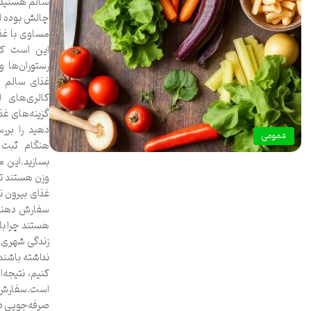
سالم هستید، 
چالش بوده است
مساوی با غذ
این است که
رستوران‌ها و
غذای سالم و
کالری‌های ا
گزینه‌های غذا
دهید را برر
عمومی
هنگام ثبت 
بسازید.این 
وزن هستند تغ
غذای بیرون ن
سفارش دهند ب
هستند چرا با
زندگی شهری ب
نداشته باشند.
کنیم، نتیجه
است.سفارش غ
صرفه‌جویی د