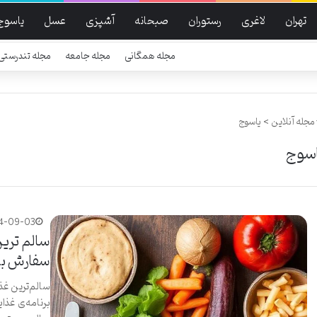
تهران
لاغری
رستوران
صبحانه
آشپزی
عسل
یاسوج
مجله همگانی
مجله جامعه
مجله تندرستی
مجله آنلاین
>
یاسوج
اسوج
4-09-03
سالم ترین
سفارش بی
سالم‌ترین غذ
برنامه‌ی غذا