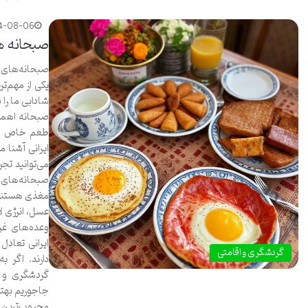
4-08-06
صبحانه ها
صبحانه‌های ع
یکی از مهم‌ت
شادابی ما را ب
صبحانه اهمیت
طعم خاص خود 
ایرانی آشنا 
می‌توانید تجر
صبحانه‌های ا
مغذی هستند. 
عسل، انرژی لا
وعده‌های غر
ایرانی تعادل
گردشگری و اقامتی
دارند. اگر 
گردشگری و 
جاجوریم بهتر