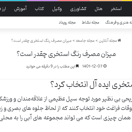
استخر
هتل
کشاورزی
وکیل
کتاب
آموزش
ارز 
ه هنری و فرهنگ
مجله نشاط
مجله رویداد
مجله آنلاین
>
مجله جامعه
>
میزان مصرف رنگ استخری چقدر است؟
میزان مصرف رنگ استخری چقدر است؟
1401-12-07
این مطلب را در 9 دقیقه می خوانید
خری ایده آل انتخاب کرد؟
یحی بی نظیر مورد توجه سیل عظیمی از علاقه‌مندان و ورزشکار
اوقات فراغت خود انتخاب کنند که از لحاظ جلوه های بصری و زی
 همان چیزی است که می تواند مجموعه های آبی را به محلی فو