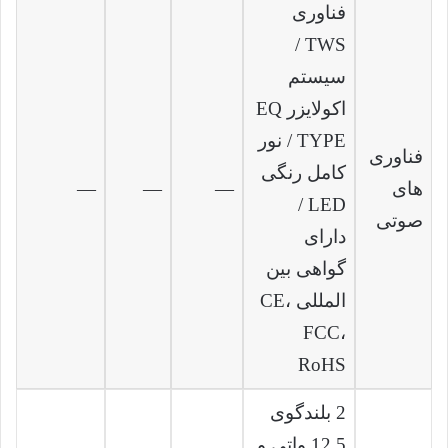
فناوری
TWS /
سیستم
اکولایزر EQ
TYPE / نور
فناوری‌
کامل رنگی
های
—
—
—
LED /
صوتی
دارای
گواهی بین
المللی CE،
FCC،
RoHS
2 بلندگوی
12.5 واتی و