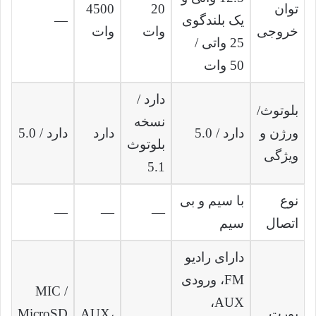
توان
20
4500
یک بلندگوی
—
خروجی
وات
وات
25 واتی /
50 وات
دارد /
بلوتوث/
نسخه
ورژن و
دارد / 5.0
دارد
دارد / 5.0
بلوتوث
ویژگی
5.1
نوع
با سیم و بی‌
—
—
—
اتصال
سیم
دارای رادیو
FM، ورودی
MIC /
AUX،
پورت‌
AUX،
MicroSD