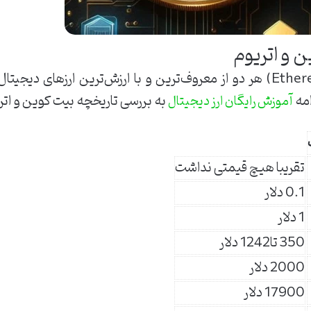
ن و اتریوم
بیت‌کوین (Bitcoin) و اتریوم (Ethereum) هر دو از معروف‌ترین و با ارزش‌تری
امه
به بررسی تاریخچه بیت کوین و اتر
آموزش رایگان ارز دیجیتال
تقریبا هیچ قیمتی نداشت
0.1 دلار
1 دلار
350 تا1242 دلار
2000 دلار
17900 دلار