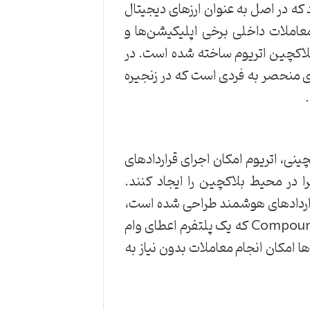
ای ایجاد توکن‌هایی با پشتوانه اتریوم (ERC-20) استفاده شود که در اصل به عنوان ارزهای دیجیتال
 معاملات داخلی برخی اپلیکیشن‌ها و
ال جذاب بوده که بر پایه بلاکچین اتریوم ساخته شده است. در
جیتالی را خریداری کرده یا بفروشند. هر Kitti دارای ویژگی‌های منحصر به فردی است که در زنجیره
D) دارد. به عنوان یک پلتفرم بلاکچینی، اتریوم امکان اجرای قراردادهای
ا در محیط بلاکچین را ایجاد کنند.
Solidi، که به طور خاص برای توسعه قراردادهای هوشمند طراحی شده است،
برنامه‌های خود را ایجاد و اجرا کنند. به عنوان مثال، Uniswap که یک صرافی غیرمتمرکز است، یا Compound که یک پلتفرم اعطای وام
 و اجرا می‌شوند. این برنامه‌ها امکان انجام معاملات بدون نیاز به