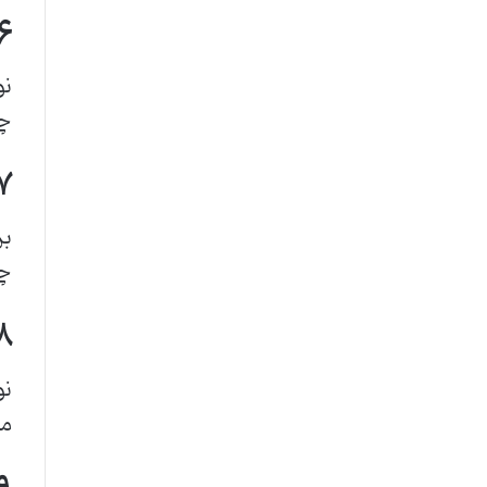
۶. عدم علاقه به تعاملات 
نو
چه
۷. حرکات تکراری و
بر
چر
۸. حساسیت زیاد یا کم به
نو
مث