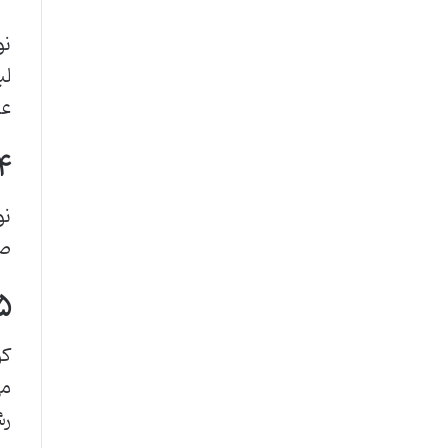
لب
عل
۴. عدم تقلید حرکات 
نو
صد
۵. تأخیر در غان و 
رش