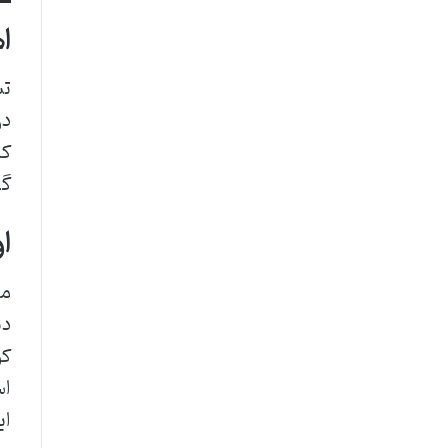
ا
تش
در
که
گف
ا
مح
دی
کو
اس
ای