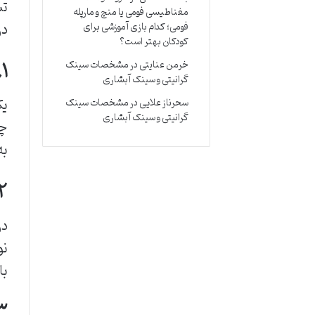
تش
مغناطیسی فومی یا منچ و مارپله
در
فومی؛ کدام بازی آموزشی برای
کودکان بهتر است؟
۱. عدم تماس چشمی
خرمن عنایتی
در
مشخصات سینک
گرانیتی و سینک آبشاری
یک
سحرناز علایی
در
مشخصات سینک
گرانیتی و سینک آبشاری
چن
به
۲. واکنش کم به ن
با
۳. تأخیر در لبخ