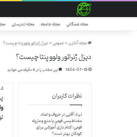
مجله همگانی
مجله جامعه
مجله تندرستی
مجل
مجله آنلاین
>
عمومی
>
دیزل ژنراتور ولوو پنتا چیست؟
دیزل ژنراتور ولوو پنتا چیست؟
1404-07-18
این مطلب را در 4 دقیقه می خوانید
دی
نظرات کاربران
پر
ول
لیث آقایی
در
حروف و اعداد
تو
مغناطیسی فومی یا منچ و مارپله
فومی؛ کدام بازی آموزشی برای
کودکان بهتر است؟