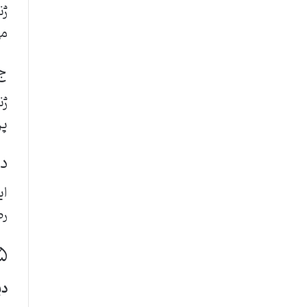
ژن
می
ج)
ژن
پر
د)
ای
رط
۵. کاربردهای دیزل ژنراتو
دی