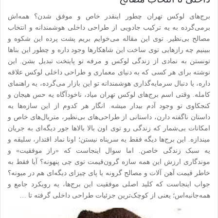
برج‌های لوکس تهران چطور اینقدر خاص و موفق شدن؟ همه‌اش
برمی‌گرده به یه ترکیب جادویی از طراحی داخلی هوشمندانه و انتخاب
مصالح بی‌نظیر. توی این مقاله می‌خوایم بریم پشت پرده این شکوه و
ببینیم چه رازهایی توی ساخت این شاهکارها وجود داره و چطور این بناها
تونستن به نمادی از زندگی لوکس و مرفه تو پایتخت تبدیل بشن. این
نوشته برای هر کسی که به دنیای معماری و طراحی داخلی لوکس علاقه
داره، یا دنبال سرمایه‌گذاری هوشمندانه تو این بازار می‌گرده، یه راهنمای
کامله. وقتی اسم برج‌های لوکس تهران میاد، ناخودآگاه یه حس هیجان و
کنجکاوی تو وجود آدم بیدار میشه. انگار هر کدوم از این سازه‌ها یه
داستان ناگفته دارن، داستانی از طراحی‌های بی‌نظیر، متریال‌های خاص و
امکانات بی‌شمار که زندگی رو توی اون بالا بالاها جور دیگه‌ای به جریان
میندازه. این برج‌ها دیگه فقط یه سرپناه نیستن؛ اونا نماد اقتدار، سلیقه و
یه سبک زندگی خاصن. اما سوال اینجاست که «راز موفقیت» و
موندگاری ارزش این همه سازه گرون‌قیمت توی چی پنهونه؟ آیا فقط به
خاطر قیمت آهن آلات و مصالح گرونه یا پای چیزای دیگه‌ای هم در میونه؟
جواب اینجاست که کلید اصلی موفقیت این برج‌ها، یه رویکرد جامع و
همه‌جانبه‌اس؛ یعنی از کوچک‌ترین جزئیات طراحی داخلی گرفته تا …