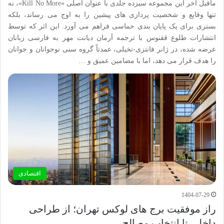
ماقبل آخر این مجموعه سیزده جلدی با عنوان اصلی «Kill No More»، نه
تنها وقایع و شخصیت پردازی های پیشین را به اوج می رساند، بلکه
بستری برای یک پایان بندی حماسی فراهم می آورد. این اثر که توسط
انتشارات طلوع ققنوس با ترجمه آرمان دیانت مهر به فارسی زبانان
عرضه شده، در ژانر فانتزی-تخیلی، عمدتاً گروه سنی نوجوانان و جوانان
را هدف قرار می دهد، اما با مضامین عمیق و …
اقتصادی
1404-07-29
راز موفقیت برج های لوکس تهران؛ از طراحی
داخلی تا انتخاب مصالح