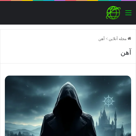
منو
مجله آنلاین
>
آهن
آهن