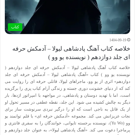
کتاب
1404-09-19
خلاصه کتاب آهنگ پادشاهی لیولا – آدمکش حرفه
ای جلد دوازدهم ( نویسنده یو وو )
خلاصه کتاب آهنگ پادشاهی لیولا – آدمکش حرفه ای جلد دوازدهم (
نویسنده یو وو ) کتاب «آهنگ پادشاهی لیولا – آدمکش حرفه ای جلد
دوازدهم» اثری از یو وو، ماجراهای لیولا، قاتلی حرفه ای را روایت می
کند که از دنیای خشونت دوری جسته و زندگی آرام کباب پزی را برگزیده
است، اما با تهدید دوستان و پادشاهی، در مواجهه با امپراتور اژدها، بار
دیگر به چالش کشیده می شود. این جلد، نقطه عطفی در مسیر تحول او
از یک قاتل به ناجی است که او را درگیر نبردی سرنوشت ساز برای
نجات عزیزانش می کند. مجموعه «آدمکش حرفه ای» با قلم توانمند یو
وو (Yu Wo)، نویسنده برجسته تایوانی، خوانندگان را به سفری فانتزی و
پرماجرا دعوت می کند. «آهنگ پادشاهی لیولا»، به عنوان جلد دوازدهم و