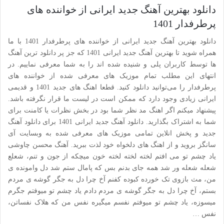
دانلود بهترین آهنگ جدید ایرانی از خواننده های
پرطرفدار 1401
دانلود بهترین آهنگ جدید ایرانی از خواننده های پرطرفدار 1401 با ما
همراه شوید تا بهترین آهنگ جدید ایرانی 1401 که جز پر دانلود ترین آهنگ
ها توسط کاربران پلی و شنیده شده اند را به شما معرفی نماییم. در
انتهای این مطلب تمام موزیک های معرفی شده از خواننده های
پرطرفدار را می‌توانید دانلود کنید. قطعا اهنگ های جدید 1401 و قدیمی
ایرانی زیادی وجود دارد که ممکن است در لیست ما قرار نگرفته باشد.
پیشنهاد میکنم اگر اهنگ مد نظر شما بود در بخش نظرات یا کامنت برای
شما به اشتراک بگذارید. دانلود آهنگ جدید ایرانی 1401 برای دانلود آهنگ
جدید و پخش انلاین تمامی موزیک های معرفی شده به وبسایت آی
سانگز بروید و از اهنگ های دلخواه خود لذت ببرید. آهنگ محسن چاوشی
یاد چشم تو می افتم لخته لخته لخته خون میچکه از جون و تنم، شعلع
شعله شعله ور شد همه جای بدنم بس که پامال ستم شد دل وامونده ی
من، مث بازوی تک خورده کبوده کفنم آخ چرا دل به جگر گوشه ی مردم
بستم، آخ چرا دل به جگر گوشه ی مردم دادم یاد چشم تو میوفتم جگرم
میسوزه، یاد چشم تو میوفتم نفسم میگیره نفس من که هلاک نفساتن،
نفس …