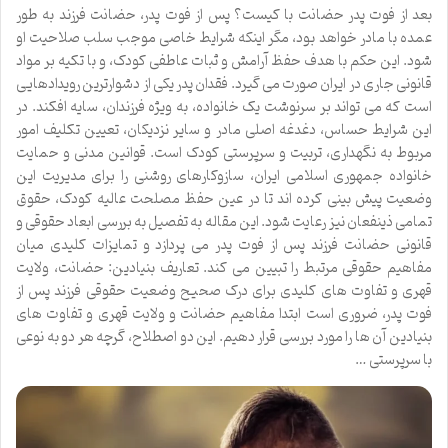
بعد از فوت پدر حضانت با کیست؟ پس از فوت پدر، حضانت فرزند به طور
عمده با مادر خواهد بود، مگر اینکه شرایط خاصی موجب سلب صلاحیت او
شود. این حکم با هدف حفظ آرامش و ثبات عاطفی کودک، و با تکیه بر مواد
قانونی جاری در ایران صورت می گیرد. فقدان پدر یکی از دشوارترین رویدادهایی
است که می تواند بر سرنوشت یک خانواده، به ویژه فرزندان، سایه افکند. در
این شرایط حساس، دغدغه اصلی مادر و سایر نزدیکان، تعیین تکلیف امور
مربوط به نگهداری، تربیت و سرپرستی کودک است. قوانین مدنی و حمایت
خانواده جمهوری اسلامی ایران، سازوکارهای روشنی را برای مدیریت این
وضعیت پیش بینی کرده اند تا در عین حفظ مصلحت عالیه کودک، حقوق
تمامی ذینفعان نیز رعایت شود. این مقاله به تفصیل به بررسی ابعاد حقوقی و
قانونی حضانت فرزند پس از فوت پدر می پردازد و تمایزات کلیدی میان
مفاهیم حقوقی مرتبط را تبیین می کند. تعاریف بنیادین: حضانت، ولایت
قهری و تفاوت های کلیدی برای درک صحیح وضعیت حقوقی فرزند پس از
فوت پدر، ضروری است ابتدا مفاهیم حضانت و ولایت قهری و تفاوت های
بنیادین آن ها را مورد بررسی قرار دهیم. این دو اصطلاح، گرچه هر دو به نوعی
با سرپرستی …