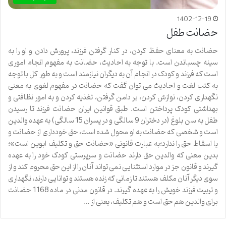
1402-12-19
حضانت طفل
حضانت به معنای حفظ کردن، در کنار گرفتن فرزند، پرورش دادن و او را به
سینه چسباندن است. با توجه به احادیث، حضانت به مفهوم انجام اموری
است که فرزند و کودک در انجام آن به دیگران نیازمند است و به طور کل با توجه
به کتب لغت و احادیث می توان گفت که حضانت در مفهوم لغوی به معنی
نگهداری کردن، نوازش کردن، بر دامن گرفتن، تغذیه کردن و به امور نظافتی و
بهداشتی کودک پرداختن است. طبق قوانین ایران حضانت فرزند تا رسیدن
طفل به سن بلوغ (در دختران 9 سالگی و در پسران 15 سالگی) به عهده والدین
است و شخصی که حضانت به او محول شده است، حق خودداری از حضانت و
یا اسقاط حق را ندارد؛به عبارت قانونی «حضانت حق و تکلیف ابوین است»؛
بدین معنی که والدین حق دارند حضانت و سرپرستی کودک خود را به عهده
گیرند و قانون جز در موارد استثنایی نمی تواند آنان را از این حق محروم کند و از
سوی دیگر آنان مکلف هستند تا زمانی که زنده هستند و توانایی دارند، نگهداری
و تربیت فرزند خویش را به عهده گیرند. در قانون مدنی در ماده 1168 حضانت
برای والدین هم حق است و هم تکلیف، یعنی از …