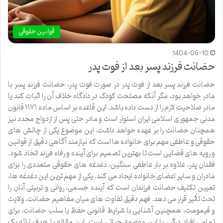
قوانین حقوقی
1404-06-10
حضانت فرزند پسر بعد از فوت پدر
حضانت فرزند پسر بعد از فوت پدر در صورت فوت پدر، حضانت فرزند پسر با
مادر خواهد بود، مگر آنکه مصلحت کودک در دادگاه خلاف آن را اثبات کند یا
مادر صلاحیت لازم را از دست داده باشد. این قاعده بر اساس ماده ۱۱۷۱ قانون
مدنی جمهوری اسلامی ایران استوار است و مادر حتی پس از ازدواج مجدد نیز
همچنان حضانت را بر عهده خواهد داشت. این موضوع یکی از چالش های
حقوقی و عاطفی مهم برای خانواده ها است که نیازمند آگاهی دقیق از قوانین
و رویه های قضایی است تا بهترین تصمیم برای آینده و رفاه فرزند اتخاذ شود.
فقدان پدر، علاوه بر بار عاطفی سنگین، دغدغه های حقوقی متعددی را برای
مادران و سایر اعضای خانواده ایجاد می کند. یکی از مهم ترین این دغدغه ها،
تعیین تکلیف حضانت فرزندان است که آینده جسمی، روانی و تربیتی آنان را
تحت تأثیر قرار می دهد. فهم دقیق تفاوت های میان مفاهیم حضانت، ولایت
و قیمومت، همچنین آشنایی با شرایط قانونی حفظ یا سلب حضانت، برای
تمامی افراد درگیر با این موضوع حیاتی است. این مقاله با هدف ارائه یک