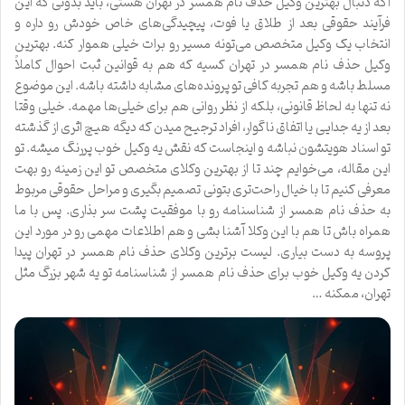
اگه دنبال بهترین وکیل حذف نام همسر در تهران هستی، باید بدونی که این
فرآیند حقوقی بعد از طلاق یا فوت، پیچیدگی‌های خاص خودش رو داره و
انتخاب یک وکیل متخصص می‌تونه مسیر رو برات خیلی هموار کنه. بهترین
وکیل حذف نام همسر در تهران کسیه که هم به قوانین ثبت احوال کاملاً
مسلط باشه و هم تجربه کافی تو پرونده‌های مشابه داشته باشه. این موضوع
نه تنها به لحاظ قانونی، بلکه از نظر روانی هم برای خیلی‌ها مهمه. خیلی وقتا
بعد از یه جدایی یا اتفاق ناگوار، افراد ترجیح میدن که دیگه هیچ اثری از گذشته
تو اسناد هویتشون نباشه و اینجاست که نقش یه وکیل خوب پررنگ میشه. تو
این مقاله، می‌خوایم چند تا از بهترین وکلای متخصص تو این زمینه رو بهت
معرفی کنیم تا با خیال راحت‌تری بتونی تصمیم بگیری و مراحل حقوقی مربوط
به حذف نام همسر از شناسنامه رو با موفقیت پشت سر بذاری. پس با ما
همراه باش تا هم با این وکلا آشنا بشی و هم اطلاعات مهمی رو در مورد این
پروسه به دست بیاری. لیست برترین وکلای حذف نام همسر در تهران پیدا
کردن یه وکیل خوب برای حذف نام همسر از شناسنامه تو یه شهر بزرگ مثل
تهران، ممکنه …