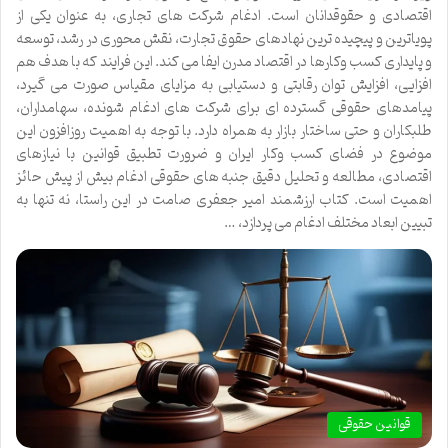
اقتصادی و حقوقدانان است. ادغام شرکت های تجاری، به عنوان یکی از
پویاترین و پیچیده ترین نهادهای حقوق تجارت، نقش محوری در رشد، توسعه
و پایداری کسب وکارها در اقتصاد مدرن ایفا می کند. این فرایند که با هدف هم
افزایی، افزایش توان رقابتی و دستیابی به مزایای مقیاس صورت می گیرد،
پیامدهای حقوقی گسترده ای برای شرکت های ادغام شونده، سهامداران،
طلبکاران و حتی ساختار بازار به همراه دارد. با توجه به اهمیت روزافزون این
موضوع در فضای کسب وکار ایران و ضرورت تطبیق قوانین با نیازهای
اقتصادی، مطالعه و تحلیل دقیق جنبه های حقوقی ادغام بیش از پیش حائز
اهمیت است. کتاب ارزشمند امیر جعفری صامت در این راستا، نه تنها به
تبیین ابعاد مختلف ادغام می پردازد، …
قوانین حقوقی