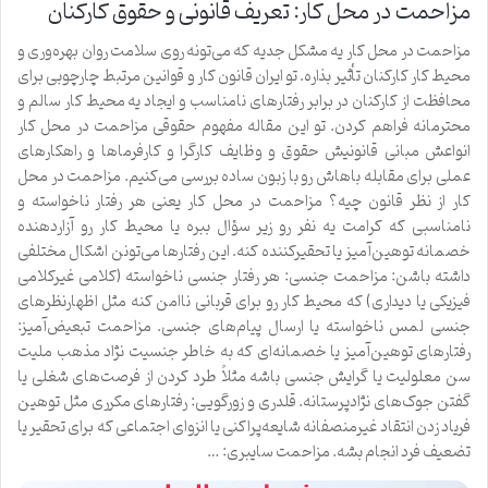
مزاحمت در محل کار: تعریف قانونی و حقوق کارکنان
مزاحمت در محل کار یه مشکل جدیه که می‌تونه روی سلامت روان بهره‌وری و
محیط کار کارکنان تأثیر بذاره. تو ایران قانون کار و قوانین مرتبط چارچوبی برای
محافظت از کارکنان در برابر رفتارهای نامناسب و ایجاد یه محیط کار سالم و
محترمانه فراهم کردن. تو این مقاله مفهوم حقوقی مزاحمت در محل کار
انواعش مبانی قانونیش حقوق و وظایف کارگرا و کارفرماها و راهکارهای
عملی برای مقابله باهاش رو با زبون ساده بررسی می‌کنیم. مزاحمت در محل
کار از نظر قانون چیه؟ مزاحمت در محل کار یعنی هر رفتار ناخواسته و
نامناسبی که کرامت یه نفر رو زیر سؤال ببره یا محیط کار رو آزاردهنده
خصمانه توهین‌آمیز یا تحقیرکننده کنه. این رفتارها می‌تونن اشکال مختلفی
داشته باشن: مزاحمت جنسی: هر رفتار جنسی ناخواسته (کلامی غیرکلامی
فیزیکی یا دیداری) که محیط کار رو برای قربانی ناامن کنه مثل اظهارنظرهای
جنسی لمس ناخواسته یا ارسال پیام‌های جنسی. مزاحمت تبعیض‌آمیز:
رفتارهای توهین‌آمیز یا خصمانه‌ای که به خاطر جنسیت نژاد مذهب ملیت
سن معلولیت یا گرایش جنسی باشه مثلاً طرد کردن از فرصت‌های شغلی یا
گفتن جوک‌های نژادپرستانه. قلدری و زورگویی: رفتارهای مکرری مثل توهین
فریاد زدن انتقاد غیرمنصفانه شایعه‌پراکنی یا انزوای اجتماعی که برای تحقیر یا
تضعیف فرد انجام بشه. مزاحمت سایبری: …