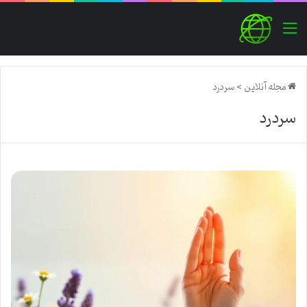
منو
مجله آنلاین
>
سردرد
سردرد