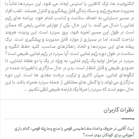
الکترولیت ها، ترک کافئین یا استرس ایجاد می شود. این سردردها غالباً با
مدیریت صحیح رژیم و سبک زندگی قابل پیشگیری و کنترل هستند. اغلب افراد
در مسیر دستیابی به اهداف سلامت و تناسب اندام خود، برنامه های رژیم
غذایی را دنبال می کنند. با این حال، یکی از عوارض جانبی رایجی که ممکن
است در طول این مسیر تجربه شود، بروز سردرد است. این پدیده، هرچند
ناراحت کننده، اما در بسیاری از موارد قابل مدیریت و پیشگیری است. درک
ریشه های این سردردها و اتخاذ راهکارهای مناسب، کلید حفظ انگیزه و
سلامت در طول دوره رژیم غذایی است. آیا سردرد در رژیم غذایی طبیعی است؟
سردرد در مراحل اولیه یک رژیم غذایی، به ویژه در یک یا دو هفته ابتدایی، تا
حدودی طبیعی و قابل انتظار است. بدن در حال سازگاری با تغییرات عمده در
الگوهای غذایی، میزان کالری و ترکیب درشت مغذی ها است. این دوره
سازگاری می تواند با واکنش های مختلفی از جمله سردرد همراه باشد. با این
حال، مهم است که سردرد را صرفاً یک عارضه طبیعی تلقی نکنیم. …
نظرات کاربران
لیث آقایی
در
حروف و اعداد مغناطیسی فومی یا منچ و مارپله فومی؛ کدام بازی
آموزشی برای کودکان بهتر است؟