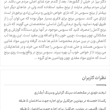
دکتر بیز: در خیلی از کشورها ، بعد از گندم جزء غذای اصلی مردم می باشد. در
ایران مردم بیشتر مایلند از برنج سفید استفاده کنند ولی در جاهای دیگر دنیا
بیشتر از برنج سبوس دار که دارای خواص دارویی و درمانی زیادی برخوردار است
ارتزاق می کنند. سبوس برنج برای لاغری بسیار موثر بوده که می توان آن را از
طریق تهیه نمایید. پکیج درمانی زگیل تناسلی: متخصصان می گویند که نان و
برنج کامل را مصرف کنید که سبوس موجود در آنها برای دستگاه گوارش و رفع
مشکلاتی چون یبوست ،چربی خون بالا و اضافه وزن مفید است. این روزها تب
کاهش وزن در بین مردم مخصوصاً خانم ها شدت گرفته و درپی مواد غذایی
با سبوس هستند و حتی عده ای سبوس را جداگانه می خرند و در غذاهایشان
می ریزند تا از خواص خوب آن بهره ببرند. سبوس برنج در واقع پوست روی برنج
است که حاوی مواد مغذی چون ویتامین های گروه …
نظرات کاربران
لبخند داودی
در
مشخصات سینک گرانیتی و سینک آبشاری
رکسانا خجسته
در
بهترین جرثقیل برای اجاره جهت ساختمان ۵ طبقه
کیهان قاسمی
در
بهترین جرثقیل برای اجاره جهت ساختمان ۵ طبقه