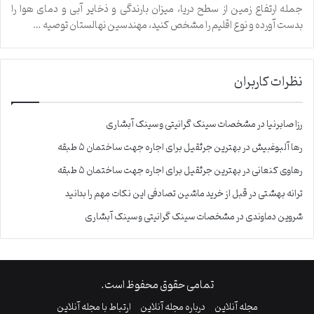
جمله ارتفاع زمین از سطح دریا، میزان بارندگی و ذخایر آبی و دمای هوا را
بدست آورده و نوع اقلیم را مشخص کنید، مهندسین نهالستان توصیه …
نظرات کاربران
رزا صابرنیا
در
مشخصات سینک گرانیتی و سینک آبشاری
رها آلبوغبیش
در
بهترین جرثقیل برای اجاره جهت ساختمان ۵ طبقه
رهاوی کنعانی
در
بهترین جرثقیل برای اجاره جهت ساختمان ۵ طبقه
ترانه بهشتی
در
قبل از خرید ماشین تصادفی این نکات مهم را بدانید
شروین دماوندی
در
مشخصات سینک گرانیتی و سینک آبشاری
تمامی حقوق محفوظ است.
مجله آنلاین
درباره مجله آنلاین
ارتباط با مجله آنلاین