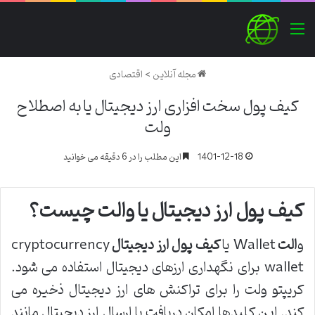
منو
مجله آنلاین
>
اقتصادی
کیف پول سخت افزاری ارز دیجیتال یا به اصطلاح
ولت
1401-12-18
این مطلب را در 6 دقیقه می خوانید
کیف پول ارز دیجیتال یا والت چیست؟
و
الت
Wallet یا
کیف پول
ارز دیجیتال
cryptocurrency
wallet برای نگهداری ارزهای دیجیتال استفاده می شود.
کریپتو ولت را برای تراکنش های ارز دیجیتال ذخیره می
کند. این کلیدها امکان دریافت یا ارسال ارز دیجیتال مانند