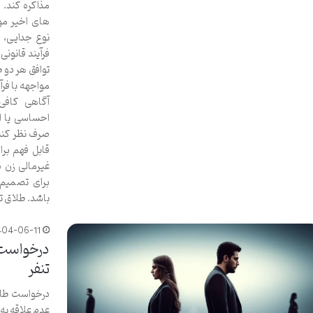
مذاکره کند. 
های اخیر مور
نوع جدایی،
فرآیند قانونی
توافق هر دو ط
مواجهه با فرآ
آگاهی کافی
احساسی یا ا
صرف نظر کنند
قابل فهم بر
غیرمالی زن د
برای تصمیم 
باشد. طلاق ت
404-06-11
درخواست ط
تنفر
درخواست طلاق
عدم علاقه به