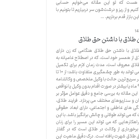
هست که تو این مقاله می‌خوایم حسابی
یم و از ریز و درشت‌شون سر دربیاریم تا بتونیم با
این بازار قدم برداریم. …
1
 طلاق با داشتن حق طلاق
اق با داشتن حق طلاق هنگامی که زن دارای
ق از همسر خود است، که در اصطلاح عامیانه به
اق معروف است، مدت زمان لازم برای تکمیل
فرایند طلاق می تواند به طور چشمگیری متفاوت باشد؛ از ۱۰ تا
ی در سریع ترین حالت با وکیل متخصص و وکالتنامه
کامل، تا ۶ تا ۹ ماه یا بیشتر در صورت اقدام بدون وکیل یا نواقص
 این مقاله به بررسی جامع و دقیق عوامل مؤثر بر
 و سناریوهای مختلف می پردازد. فرایند طلاق،
دگی های عاطفی و اجتماعی، دارای ابعاد حقوقی
ه می تواند طولانی و چالش برانگیز باشد. با این
راهکارهایی که می تواند این مسیر را برای زنان
رخورداری از وکالت در طلاق است که در گفتار
 طلاق شهرت یافته است. درک دقیق ماهیت این