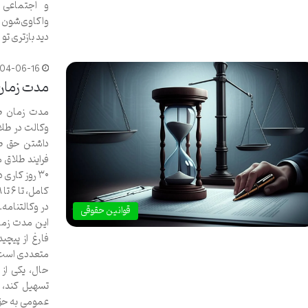
و اجتماعی 
واکاوی‌شون کن
دید بازتری تو 
404-06-16
مدت زمان
مدت زمان طل
وکالت در طلا
داشتن حق طل
۳۰ روز کار
در وکالتنامه.
قوانین حقوقی
این مدت زمان
فارغ از پیچی
متعددی است ک
حال، یکی از 
تسهیل کند، ب
عمومی به حق