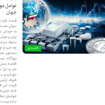
عوامل موث
جهان
قیمت نقره در
سوالی هست که
به خودش مشغ
ایران و جهان 
سلیقه مردم.
چه خبره و چط
اقتصادی
باهامون همر
زیورآلات نیس
اقتصاد عمل م
هم یه ابزار 
خورشیدی و ق
ظروف تزئینی،
قیمت این فل
شاید خیلی‌ها 
جهانیش اینقد
ساده نیست، ب