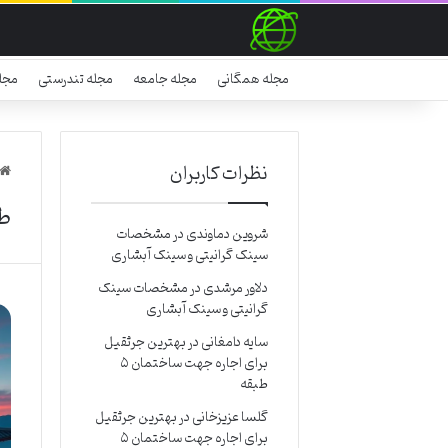
مجله همگانی
مجله جامعه
مجله تندرستی
مجل
نظرات کاربران
طل
شروین دماوندی
در
مشخصات
سینک گرانیتی و سینک آبشاری
دلاور مرشدی
در
مشخصات سینک
گرانیتی و سینک آبشاری
سایه دامغانی
در
بهترین جرثقیل
برای اجاره جهت ساختمان ۵
طبقه
گلسا عزیزخانی
در
بهترین جرثقیل
برای اجاره جهت ساختمان ۵