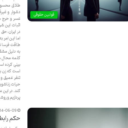
طلاق محسوب 
دشوار و غیرق
قوانین حقوقی
عسر و حرج شن
اثبات این شر
در ایران، حق 
اما این امر ب
طاقت فرسا نی
به دلیل مشق
کلمه محال شو
بینی کرده اس
است که زن به
تنفر عمیق و 
حیات زناشویی
کند. در این 
پردازیم و روش
04-06-09
حکم رابطه