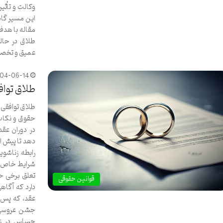
وکالت و تأثیر
این مسیر گام 
مقاله با هدف
طلاق در حالت
عمیق و تخص
404-06-14
طلاق تواف
طلاق توافقی 
حقوق و نکات
در دوران عق
دهد تا پیش ا
رابطه زناشوی
شرایط خاص د
تعلق برخی ح
قوانین حقوقی
دارد که آگاه
عقد، که پس ا
جشن عروسی و
حساس در زن