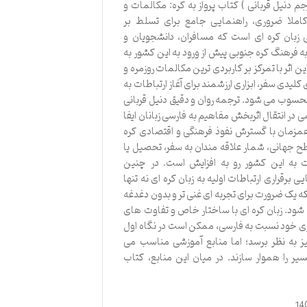
م دنیل قربانی ) کتاب پرواز به کره: مکالمات و
ملا ضروری، راهنمایی جامع برای تسلط بر
ی زبان کره ای است که مسافران، دانشجویان و
به فرهنگ کره جنوبی پیش از ورود به این کشور به
 این اثر با تمرکز بر کاربردی ترین مکالمات روزمره و
یدی سفر، ابزاری ارزشمند برای آغاز ارتباطات به
محسوب می شود. ترجمه روان و دقیق دنیل قربانی
 در انتقال اثربخش مفاهیم به فارسی زبانان ایفا
مزمان با گسترش نفوذ فرهنگی و اقتصادی کره
 جهانی، شمار علاقه مندان به سفر، تحصیل یا
به این کشور رو به افزایش است. در چنین
یی برقراری ارتباطات اولیه به زبان کره ای نه تنها
ه یک ضرورت برای تجربه ای غنی تر و بدون دغدغه
د. زبان کره ای با ساختار خاص و تفاوت های
ری خود نسبت به فارسی، ممکن است در نگاه اول
ز به نظر برسد؛ اما منابع آموزشی مناسب می
سیر را هموار سازند. در میان این منابع، کتاب
14