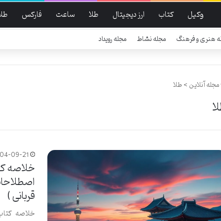
وکیل
کتاب
ارز دیجیتال
طلا
ساعت
فارکس
طلا
ه هنری و فرهنگ
مجله نشاط
مجله رویداد
مجله آنلاین
>
طلا
ا
404-09-21
خلاصه کتا
اصطلاحات
قربانی )
خلاصه کتاب 