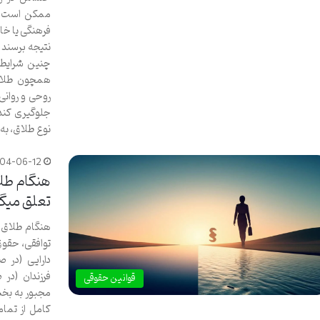
ممکن است به
فرهنگی یا خان
نتیجه برسند 
چنین شرایطی
همچون طلاق 
روحی و روان
جلوگیری کند.
نوع طلاق، ب
404-06-12
هنگام طلا
تعلق میگ
هنگام طلاق ت
توافقی، حقوق
دارایی (در 
فرزندان (در
قوانین حقوقی
مجبور به بخ
کامل از تمام