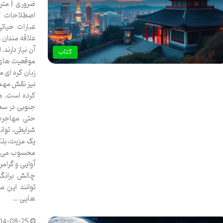
ضروری ( مترج
اصطلاحات کا
عبارات حیات
علاقه مندان 
آن نیاز دارند.
کتاب
موقعیت های کل
زبان کره ای 
نیز نقش مهمی
کرده است. ه
جنوبی در سطح
حتی مهاجرت 
شرایطی، توانا
یک مزیت، بلک
محسوب می شو
آوایی و گرام
چالش برانگی
توانند این م
هایی …
04-08-25