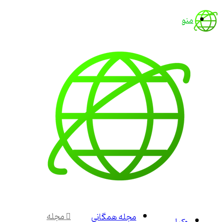
منو
مجله
مجله همگانی