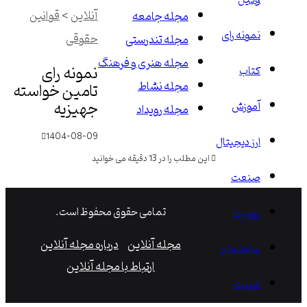
وکیل
آنلاین
>
قوانین
مجله جامعه
نمونه رای
حقوقی
مجله تندرستی
مجله هنری و فرهنگ
نمونه رای
کتاب
مجله نشاط
تامین خواسته
جهیزیه
آموزش
مجله رویداد
1404-08-09
ارز دیجیتال
این مطلب را در 13 دقیقه می خوانید
صنعت
تمامی حقوق محفوظ است.
پوست
مجله آنلاین
درباره مجله آنلاین
ساختمان
ارتباط با مجله آنلاین
امنیت