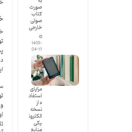
به
خو
صورت
کتاب
خو
صوتی
خارجی
خو
تو
1405-
پی
04-17
دی
ای
سر
مزایای
تو
استفاد
ه از
و 
نسخه
او
الکترون
یکی
تل
منابع