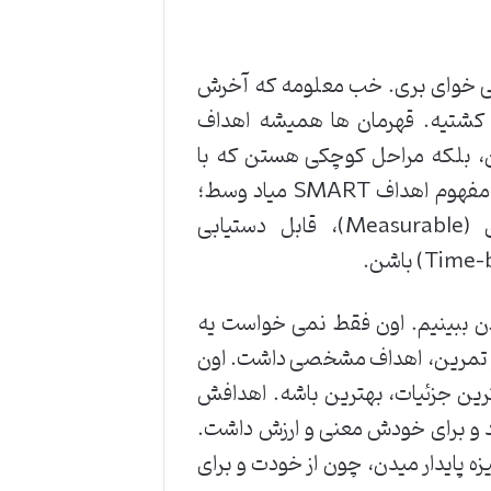
 می خوای بری. خب معلومه که آخرش
ی کشتیه. قهرمان ها همیشه اهداف
، بلکه مراحل کوچکی هستن که با
برنامه ریزی دقیق، به سمتشون حرکت می کنن. اینجاست که مفهوم اهداف SMART میاد وسط؛
یعنی اهدافی که مشخص (Specific)، قابل اندازه گیری (Measurable)، قابل دستیابی
دن ببینیم. اون فقط نمی خواست یه
ر تمرین، اهداف مشخصی داشت. اون
ترین جزئیات، بهترین باشه. اهدافش
ید و برای خودش معنی و ارزش داشت.
ه پایدار میدن، چون از خودت و برای