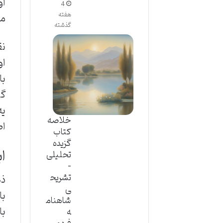
او
4
هفته
مس
گذشته
نق
او
با
گی
یه
خلاصه
اص
کتاب
گزیده
ا
تحلیلی
–
تشریح
ذه
ی
با
شاهنام
با
ه