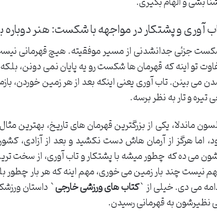
نا بشی و الهام بگیری.
ب آوری و پشتکار در مواجهه با شکست: هنر دوباره 
ست جزئی جدانشدنی از مسیر موفقیته. هیچ قهرمانی نیس
اوت تو اینه که قهرمان ها شکست رو یه پایان نمی دونن، بلکه 
ن می بینن. تاب آوری یعنی اینکه بعد از هر زمین خوردن، بازم
 تیره و تار به نظر برسه.
سون ماندلا، یکی از بزرگترین قهرمان های تاریخ، بهترین مثال ب
د، اما هرگز از آرمان هاش دست نکشید و بعد از آزادی، کشور
ون می ده که چطور میشه با پشتکار و تاب آوری، از سخت ترین
م نیست چند بار زمین می خوری، مهم اینه که هر بار چطور بل
امه می دی. خیلی از `
کتاب های ورزشی خارجی
` داستان ورزشکا
 نظیرشون به قهرمانی رسیدن.