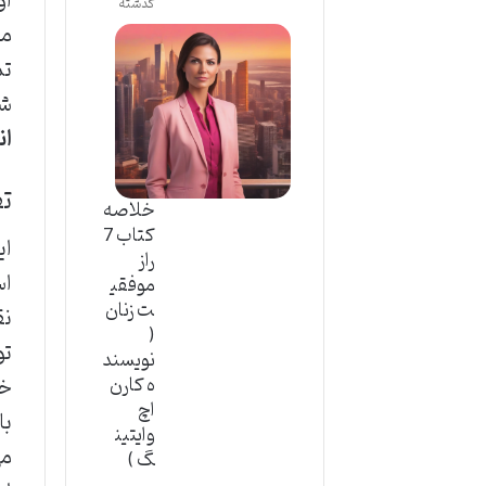
او
گذشته
مد
تم
شن
ان
تف
خلاصه
کتاب 7
ای
راز
اس
موفقی
ت زنان
نق
(
تو
نویسند
خا
ه کارن
اچ
با
وایتین
می
گ )