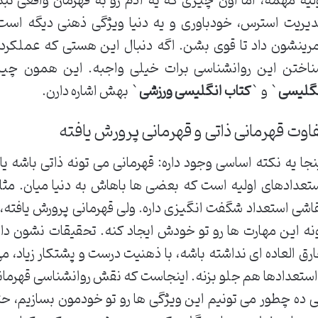
لیه مهمه، اما اون چیزی که یه آدم رو به قهرمان واقعی 
یریت استرس، خودباوری و یه دنیا ویژگی ذهنی دیگه است.
رینشون داد تا قوی بشن. اگه دنبال این هستی که عملکردت
اختن این روانشناسی برات خیلی واجبه. این همون چیزی
گلیسی
` و `
کتاب انگلیسی ورزشی
` بهش اشاره دارن.
اوت قهرمانی ذاتی و قهرمانی پرورش یافته
نجا یه نکته اساسی وجود داره: قهرمانی می تونه ذاتی باشه یا
تعدادهای اولیه است که بعضی ها باهاش به دنیا میان. مثلاً
اشی استعداد شگفت انگیزی داره. ولی قهرمانی پرورش یافته،
نه این مهارت ها رو تو خودش ایجاد کنه. تحقیقات نشون دا
رق العاده ای نداشته باشه، با ذهنیت درست و پشتکار زیاد، می
استعدادها هم جلو بزنه. اینجاست که نقش روانشناسی قهرمان
 ده چطور می تونیم این ویژگی ها رو تو خودمون بسازیم، 