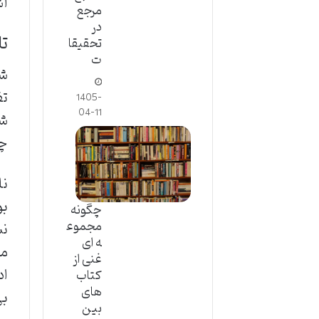
آش
مرجع
در
تا
تحقیقا
ت
شک
تف
1405-
04-11
شد
چی
نل
بو
چگونه
مجموع
نش
ه ای
مه
غنی از
اد
کتاب
های
بی
بین