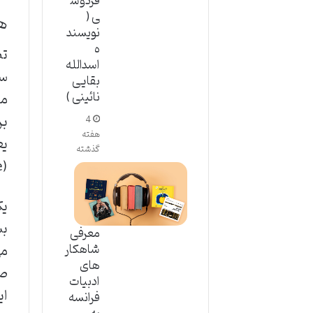
فردوس
ی (
هد
نویسند
ه
تص
اسدالله
سر
بقایی
نائینی )
مش
4
هفته
گذشته
(Achievable)، مرتبط (Relevant) و دارای زمان بندی (Time-bound) باشن.
یک
بس
معرفی
می
شاهکار
های
صر
ادبیات
ای
فرانسه