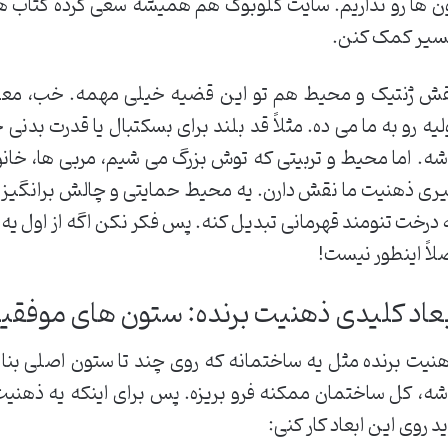
ن ها رو نداریم. سایت گلوبوک هم همیشه سعی کرده کتاب ها
یر کمک کنن.
ش ژنتیک و محیط هم تو این قضیه خیلی مهمه. خب، معلوم
لیه رو به ما می ده. مثلاً قد بلند برای بسکتبال یا قدرت بدنی
شه. اما محیط و تربیتی که توش بزرگ می شیم، مربی ها، خا
ری ذهنیت ما نقش دارن. یه محیط حمایتی و چالش برانگیز م
 درخت تنومند قهرمانی تبدیل کنه. پس فکر نکن اگه از اول یه 
لاً اینطور نیست!
بعاد کلیدی ذهنیت برنده: ستون های موفق
نیت برنده مثل یه ساختمانه که روی چند تا ستون اصلی بنا ش
شه، کل ساختمان ممکنه فرو بریزه. پس برای اینکه یه ذهنی
ید روی این ابعاد کار کنی: