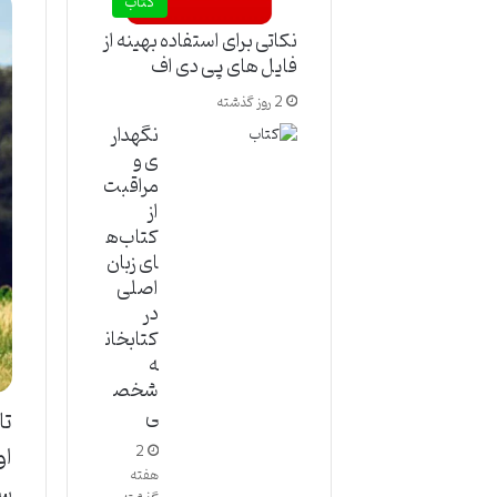
کتاب
نکاتی برای استفاده بهینه از
فایل های پی دی اف
2 روز گذشته
نگهدار
ی و
مراقبت
از
کتاب‌ه
ای زبان
اصلی
در
کتابخان
ه
شخص
ی
تا
او
2
هفته
سم