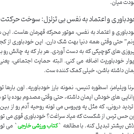
دت میان.
دباوری و اعتماد به نفس بی تزلزل: سوخت حرکتت
دباوری و اعتماد به نفس، موتور محرکه قهرمان هاست. این 
نم” حتی وقتی همه دنیا بهت شک دارن. این خودباوری از کجا
روزی های کوچیکی که به دست آوردی. هر بار که یه چالش رو ب
وار خودباوریت اضافه می کنی. البته حمایت اجتماعی، یعنی
مان داشته باشن، خیلی کمک کننده ست.
نا ویلیامز، اسطوره تنیس، نمونه بارز خودباوریه. اون باره
انایی های خودش ایمان داشته، حتی وقتی مصدوم بوده یا تو ش
تردید درونی، که مثل یه ویروس می تونه روحیه آدم رو از بین 
ن حس ترس از شکست که میاد سراغت؟ خودباوری قوی می تونه 
اش بیشتر تبدیل کنه. با مطالعه `
` می تون
کتاب ورزشی خارجی