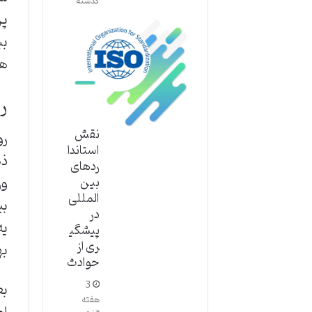
گذشته
پر
بب
هی
ر
نقش
رو
استاندا
ذه
ردهای
ور
بین
المللی
بی
در
یه
پیشگی
ری از
به
حوادث
3
بع
هفته