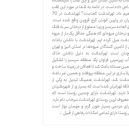
ت به نگین استان البرز و این لقب را سرسختانه
ص داده است. در ادامه به شما در مورد این لقب
توضیح خواهیم داد. تهراندشت کجاست؟ تهراندشت در 70
ان در پایین اتوبان کرج قزوین واقع شده است.
العاده سرسبز و زیبا مملوع از درختان سر به فلک
 درختان میوه‌ای که همگی حداقل یک بار از میوه
دشت میل کرده ایم. تهراندشت با داشتن باغات
 از تامین کنندگان میوه‌ها در استان البرز و تهران
نان است. تهراندشت به دلیل داشتن خاک
ب زیرزمینی فراوان یک منطقه سرسبز را تشکیل
ین مسئله باعث شد تا فعالان در زمینه ساخت و
یلاسازی در این منطقه بیوفتند و همین امر باعث
اندشت شد. تهراندشت همینک تبدیل به یکی از
لاقه تهرانیان شده است که بسیاری از شهرنشینان
لا دارند. تهراندشت دارای چندین روستا است که
عروف ترین روستای تهراندشت سرخاب نام دارد.
ارای مردمی بسیار خون گرم و مهمان نواز است
وستا دارای تمامی امکانات رفاهی از قبیل …