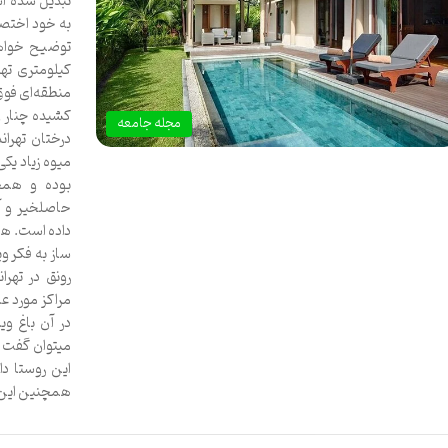
تبدیل شده اس
به خود اختصا
کیلومتری تهر
منطقه‌ای فوق 
کشیده چنار و
مجله جامعه
درختان تهران
میوه زیاد یکی
بوده و همچ
حاصلخیر و آ
داده است. هم
ساز به فکر و
رونق در تهر
مراکز مورد ع
در آن باغ وی
میتوان گفت م
این روستا د
همچنین این ر