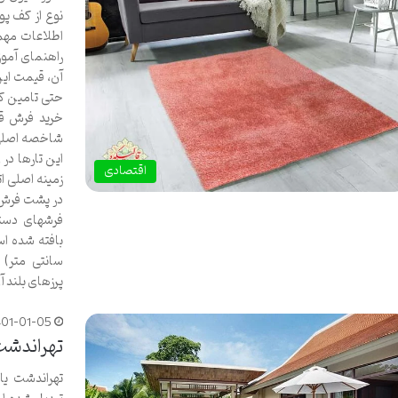
نوع از کف پوش
اطلاعات مهم و
راهنمای آموزن
آن، قیمت این
حتی تامین کن
خرید فرش قا
شاخصه اصلی ا
این تارها در
اقتصادی
زمینه اصلی ات
در پشت فرش 
فرشهای دستب
سانتی متر)
پرزهای بلند 
401-01-05
تهراندشت 
تهراندشت یا