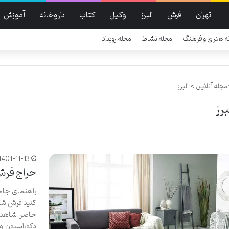
تهران
فرش
البرز
وکیل
کتاب
داروخانه
آموزش
ه هنری و فرهنگ
مجله نشاط
مجله رویداد
مجله آنلاین
>
البرز
برز
1401-11-13
حراج فرش 
راهنمای جامع
حاضر شاهد ب
دکوراسیون و