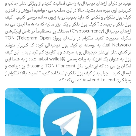
تونید در دنیای ارزهای دیجیتال به راحتی فعالیت کنید و از ویژگی های جالب و
کاربردی اون بهره مند بشید. حالا در این مطلب می خواهیم آموزش راه اندازی
کیف پول تلگرام و نکاتی که باید بدونید رو به زبون ساده بررسی کنیم. کیف
پول تلگرام چیست؟ کیف پول تلگرام یک ابزار مالیه که به شما اجازه می ده
ارزهای دیجیتال (Cryptocurrency) مختلف رو مستقیماً در داخل اپلیکیشن
تلگرام مدیریت کنید. تلگرام در راستای پروژه TON (Telegram Open
Network) اقدام به توسعه ی کیف پول دیجیتالی کرده که کاربران بتونند
تراکنش های ارزهای دیجیتال رو به سرعت و با کارمزد کم انجام بدن. این کیف
پول به عنوان یک افزونه به ربات رسمی @wallet اضافه شده و به شما این
امکان رو می ده که ارزهایی مثل TON (Toncoin) و Bitcoin رو دریافت و
ارسال کنید. چرا باید از کیف پول تلگرام استفاده کنیم؟ امنیت بالا : تلگرام از
رمزنگاری end-to-end استفاده می کنه که …