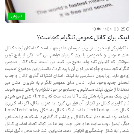
آموزش
10
1404-08-25
لینک برای کانال عمومی تلگرام کجاست؟
تلگرام یکی از محبوب ترین پیام رسان ها در جهان است که امکان ایجاد کانال
های عمومی و خصوصی را برای کاربران فراهم می کند. یکی از رایج ترین
سوالاتی که کاربران تازه وارد مطرح می کنند این است: لینک کانال عمومی
تلگرام کجاست و چگونه می توان آن را پیدا کرد؟. دانستن این موضوع اهمیت
زیادی دارد، زیرا بدون دسترسی به لینک، امکان اشتراک گذاری کانال و جذب
اعضای جدید وجود ندارد. کانال های عمومی تلگرام به کاربران امکان می
دهند تا از طریق لینک مستقیم یا جستجو در خود تلگرام به راحتی عضو شوند.
این لینک معمولاً به شکل یک URL ساده است که با t.me/ شروع می شود و
نام کاربری کانال در انتهای آن قرار می گیرد. به عنوان مثال، اگر نام کاربری
کانال شما TechToday باشد، لینک کانال به شکل t.me/TechToday
خواهد بود. استفاده از لینک کانال برای اشتراک گذاری در شبکه های اجتماعی
دیگر، ایمیل، وب سایت ها و حتی چت روم ها می تواند تعداد اعضای کانال
شما را به شکل چشمگیری افزایش دهد. بنابراین، شناخت محل دقیق لینک