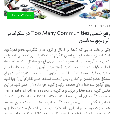
مجله کسب و کار
1401-09-17
رفع خطای Too Many Communities در تلگرام بر
اثر ریپورت شدن
یکی از علت هایی که شما در کانال و گروه های تلگرامی عضو نمیشوید
استفاده از نسخه های غیر اصلی تلگرام است که به صورت مخفی شمارا در
کانال ها و گروه های زیاد عضو کرده اند . برای رفع این مشکل بهتر است نسخه
اصلی تلگرام را دانلود و نصب کنید . (میتوانید از طریق پلی استور این کار را انجام
دهید و دقیقا نسخه اصلی تلگرام با آیکون آبی را نصب کنید) آموزش رفع
مشکل عضو نشدن در کانال : پس از نصب نسخه اصلی تلگرام آن را اجرا کنید
روی آیکون سه خط بالای صفحه بزنید و گزینه Settings را لمس کنید در این
بخش گزینه Devices را بزنید و با گزینه Terminate all other sessions
همه دستگاه های فعال را حذف کنید نکته : با اینکار حساب کاربری شما از
تمامی تلگرام های غیررسمی و دستگاه هایی که متصل هستید خارج خواهد
شد جهت خرید ممبر اجباری لطفا کلیککنید .حال وارد تلگرام شوید ، کانال و