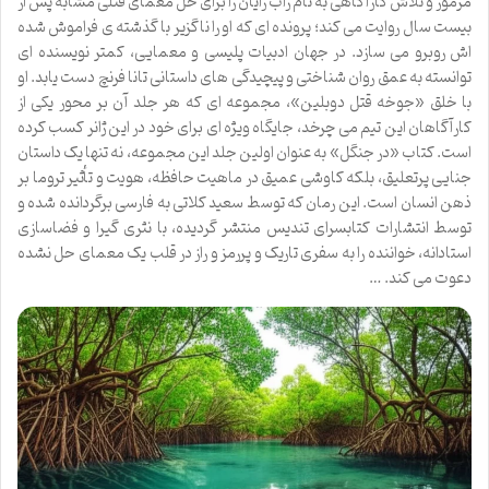
مرموز و تلاش کارآگاهی به نام راب رایان را برای حل معمای قتلی مشابه پس از
بیست سال روایت می کند؛ پرونده ای که او را ناگزیر با گذشته ی فراموش شده
اش روبرو می سازد. در جهان ادبیات پلیسی و معمایی، کمتر نویسنده ای
توانسته به عمق روان شناختی و پیچیدگی های داستانی تانا فرنچ دست یابد. او
با خلق «جوخه قتل دوبلین»، مجموعه ای که هر جلد آن بر محور یکی از
کارآگاهان این تیم می چرخد، جایگاه ویژه ای برای خود در این ژانر کسب کرده
است. کتاب «در جنگل» به عنوان اولین جلد این مجموعه، نه تنها یک داستان
جنایی پرتعلیق، بلکه کاوشی عمیق در ماهیت حافظه، هویت و تأثیر تروما بر
ذهن انسان است. این رمان که توسط سعید کلاتی به فارسی برگردانده شده و
توسط انتشارات کتابسرای تندیس منتشر گردیده، با نثری گیرا و فضاسازی
استادانه، خواننده را به سفری تاریک و پررمز و راز در قلب یک معمای حل نشده
دعوت می کند. …