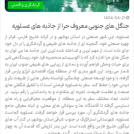
گردشگری و اقامتی
1404-04-21
جنگل های جنوبی معروف حرا از جاذبه های عسلویه
عسلویه، این شهر صنعتی در استان بوشهر و در کرانه خلیج فارس، فراتر از
چهره صنعتی خود، گنجینه ای از جاذبه های طبیعی و گردشگری را در دل خود
جای داده است. از مهم ترین و شناخته شده ترین این جاذبه ها می توان به
جنگل های حرا اشاره کرد که با اکوسیستم منحصربه فرد خود، زیستگاهی غنی
برای حیات وحش فراهم آورده و نمادی از زیبایی های طبیعی جنوب ایران به
شمار می روند. این شهر بندری که در منطقه ویژه اقتصادی انرژی پارس قرار
گرفته، با وجود توسعه صنعتی چشمگیر، توانسته بخش هایی از طبیعت بکر و
دیدنی خود را حفظ کند. سفر به عسلویه فرصتی است تا با تلفیق شگفتی های
صنعت و عظمت طبیعت، تجربه ای متفاوت و به یادماندنی را رقم بزنید. در
ادامه، ابعاد مختلف سفر به این منطقه، از موقعیت جغرافیایی و راه های
دسترسی گرفته تا اقامتگاه ها و سوغاتی های محلی، و البته معرفی جامع
جاذبه های گردشگری آن، مورد بررسی قرار خواهد گرفت. عسلویه کجاست
عسلویه، شهرستانی استراتژیک در جنوب شرقی استان بوشهر، در کنار آب های
نیلگون خلیج فارس واقع شده است. این بندر تاریخی که قدمت آن به چهار
هزار سال پیش از میلاد مسیح بازمی گردد، همواره …