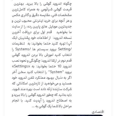
چگونه اندروید گوشی را بالا ببرید. بهترین
قیمت گوشی شیائومی به همراه کامل‌ترین
مشخصات فنی، مقایسه دقیق و گالری عکس
و هر آنچه برای خرید اینترنتی محبوب ترین و
جدیدترین موبایل های پایین رده، را از سایت
ما بخواهید قدم اول برای دریافت آخرین
نسخه اندروید: از اطلاعات خود پشتیبان (بک
آپ) تهیه کنید حتما بخوانید: به تنظیمات
/Setting بروید سیستم ها /Systems را
انتخاب کنید اموزش بالا بردن اندروید گوشی
قدم دوم در ارتقا اندروید: چگونگی و نحوه نصب
اندروید 10 حتما بخوانید: به «Settings»
بروید “System” را انتخاب کنید سخن آخر
اگر به دنبال بهبود عملکرد تلفن اندروید خود
هستید و می‌خواهید از تازه‌ترین امکاناتی که
شرکت سازنده ارائه داده است بهره مند شوید،
باید بدانید که چطور اندروید گوشی را بالا ببرید و
به اصطلاح اندروید را آپدیت کنید. با انجام
مراحل بالا شما یک گوشی به …
اقتصادی