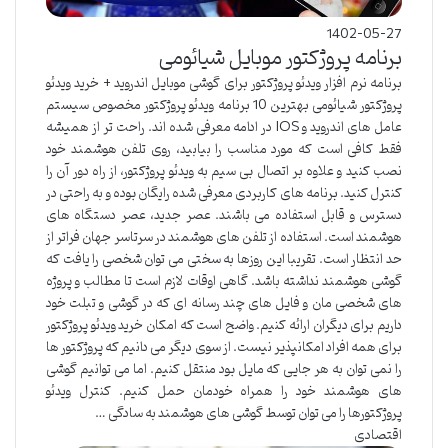
1402-05-27
برنامه پروژکتور موبایل شیائومی
برنامه نرم افزار ویدئو پروژکتور برای گوشی موبایل اندروید + خرید ویدئو
پروژکتور شیائومی بهترین 10 برنامه ویدئو پروژکتور مخصوص سیستم
عامل های اندروید و IOS در ادامه معرفی شده اند. راحت تر از همیشه
فقط کافی است که مورد مناسب را بیابید، روی تلفن هوشمند خود
نصب کنید و علاوه بر اتصال بی سیم به ویدئو پروژکتور، از راه دور آن را
کنترل کنید. برنامه های کاربردی معرفی شده رایگان بوده و به راحتی در
دسترس و قابل استفاده می باشند. عصر جدید، عصر دستگاه های
هوشمند است. استفاده از تلفن های هوشمند در سرتاسر جهان فراتر از
حد انتظار است. تقریبا این روزها به سختی می توان شخصی را یافت که
گوشی هوشمند نداشته باشد. گاهی اوقات لازم است تا مطالب و پروژه
های شخصی مان و فایل های چند رسانه ای که در گوشی و تبلت خود
داریم برای دیگران ارائه کنیم. واضح است که امکان خرید ویدئو پروژکتور
برای همه افراد امکانپذیر نیست. از سوی دیگر می دانیم که پروژکتور ها
را نمی توان به هر جایی که مایل بود منتقل کنیم. اما می توانیم گوشی
های هوشمند خود را همراه خودمان حمل کنیم. کنترل ویدئو
پروژکتورها را می توان توسط گوشی های هوشمند به سادگی …
اقتصادی