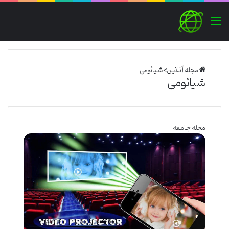
منو
مجله آنلاین
>
شیائومی
شیائومی
مجله جامعه