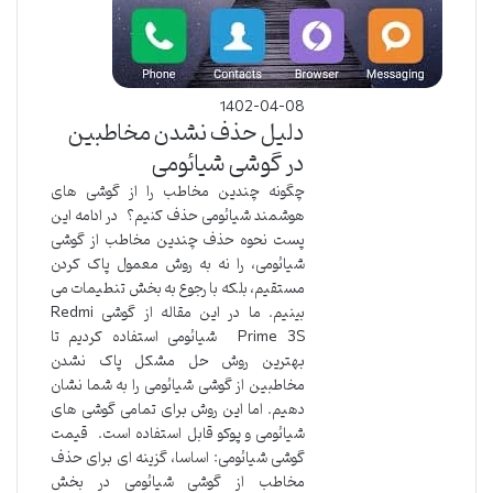
1402-04-08
دلیل حذف نشدن مخاطبین
در گوشی شیائومی
چگونه چندین مخاطب را از گوشی های
هوشمند شیائومی حذف کنیم؟ در ادامه این
پست نحوه حذف چندین مخاطب از گوشی
شیائومی، را نه به روش معمول پاک کردن
مستقیم، بلکه با رجوع به بخش تنطیمات می
بینیم. ما در این مقاله از گوشی Redmi
Prime 3S شیائومی استفاده کردیم تا
بهترین روش حل مشکل پاک نشدن
مخاطبین از گوشی شیائومی را به شما نشان
دهیم. اما این روش برای تمامی گوشی های
شیائومی و پوکو قابل استفاده است. قیمت
گوشی شیائومی: اساسا، گزینه ای برای حذف
مخاطب از گوشی شیائومی در بخش