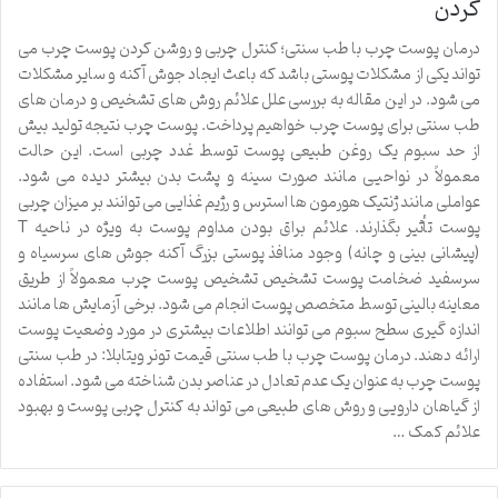
کردن
درمان پوست چرب با طب سنتی؛ کنترل چربی و روشن کردن پوست چرب می
تواند یکی از مشکلات پوستی باشد که باعث ایجاد جوش آکنه و سایر مشکلات
می شود. در این مقاله به بررسی علل علائم روش های تشخیص و درمان های
طب سنتی برای پوست چرب خواهیم پرداخت. پوست چرب نتیجه تولید بیش
از حد سبوم یک روغن طبیعی پوست توسط غدد چربی است. این حالت
معمولاً در نواحیی مانند صورت سینه و پشت بدن بیشتر دیده می شود.
عواملی مانند ژنتیک هورمون ها استرس و رژیم غذایی می توانند بر میزان چربی
پوست تأثیر بگذارند. علائم براق بودن مداوم پوست به ویژه در ناحیه T
(پیشانی بینی و چانه) وجود منافذ پوستی بزرگ آکنه جوش های سرسیاه و
سرسفید ضخامت پوست تشخیص تشخیص پوست چرب معمولاً از طریق
معاینه بالینی توسط متخصص پوست انجام می شود. برخی آزمایش ها مانند
اندازه گیری سطح سبوم می توانند اطلاعات بیشتری در مورد وضعیت پوست
ارائه دهند. درمان پوست چرب با طب سنتی قیمت تونر ویتابلا: در طب سنتی
پوست چرب به عنوان یک عدم تعادل در عناصر بدن شناخته می شود. استفاده
از گیاهان دارویی و روش های طبیعی می تواند به کنترل چربی پوست و بهبود
علائم کمک …