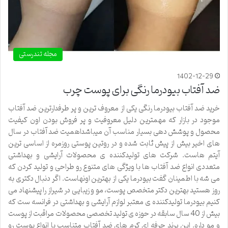
مجله تندرستی
1402-12-29
ضد آفتاب بیودرما رنگی برای پوست چرب
خرید ضد آفتاب بیودرما رنگی یکی از معروف ترین و پر طرفدارترین ضد آفتاب
موجود در بازار که مهمترین دلیل معروفیت و پر فروش بودن اون کیفیت
محصول و پوشش دهی بسیار مناسب آن میباشداهمیت ضد آفتاب در سال
های اخیر بیش از پیش ثابت شده و در روتین پوستی روزمره از اساسی ترین
آیتم هاست. شرکت های تولیدکننده ی محصولات آرایشی و بهداشتی
متعددی انواع ضد آفتاب ها با ویژگی های متنوع رو طراحی و تولید کردن که
می شه با اطمینان گفت بیودرما یکی از بهترین اونهاست. اگر دنبال دکتری به
روز هستید بهترین دکتر متخصص پوست، مو و زیبایی در شیراز را پیشنهاد می
کنیم بیودرما تولیدکننده ی معتبر لوازم آرایشی و بهداشتی در فرانسه ست که
بیش از 40 سال سابقه در حوزه ی تولید تخصصی محصولات مراقبت از پوست
و مو داره. این برند حرفه ای کرم های ضد آفتاب متناسب با انواع پوست رو