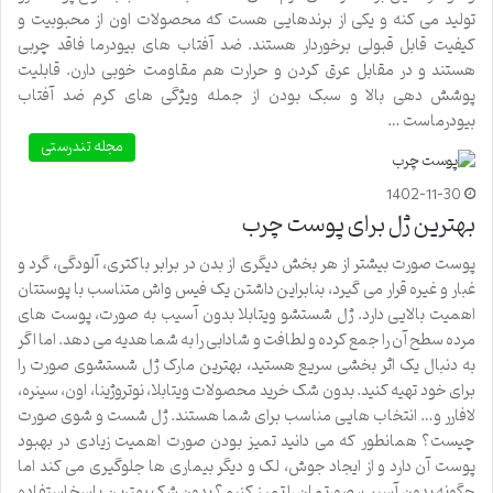
تولید می کنه و یکی از برندهایی هست که محصولات اون از محبوبیت و
کیفیت قابل قبولی برخوردار هستند. ضد آفتاب های بیودرما فاقد چربی
هستند و در مقابل عرق کردن و حرارت هم مقاومت خوبی دارن. قابلیت
پوشش دهی بالا و سبک بودن از جمله ویژگی های کرم ضد آفتاب
بیودرماست …
مجله تندرستی
1402-11-30
بهترین ژل برای پوست چرب
پوست صورت بیشتر از هر بخش دیگری از بدن در برابر باکتری، آلودگی، گرد و
غبار و غیره قرار می گیرد، بنابراین داشتن یک فیس واش متناسب با پوستتان
اهمیت بالایی دارد. ژل شستشو ویتابلا بدون آسیب به صورت، پوست های
مرده سطح آن را جمع کرده و لطافت و شادابی را به شما هدیه می دهد. اما اگر
به دنبال یک اثر بخشی سریع هستید، بهترین مارک ژل شستشوی صورت را
برای خود تهیه کنید. بدون شک خرید محصولات ویتابلا، نوتروژینا، اون، سینره،
لافارر و… انتخاب هایی مناسب برای شما هستند. ژل شست و شوی صورت
چیست؟ همانطور که می دانید تمیز بودن صورت اهمیت زیادی در بهبود
پوست آن دارد و از ایجاد جوش، لک و دیگر بیماری ها جلوگیری می کند اما
چگونه بدون آسیب، صورتمان را تمیز کنیم؟ بدون شک بهترین پاسخ استفاده