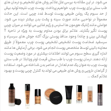
می شود. در این مقاله به بررسی علل علائم روش های تشخیص و درمان های
طب سنتی برای پوست چرب خواهیم پرداخت. پوست چرب نتیجه تولید بیش
از حد سبوم یک روغن طبیعی پوست توسط غدد چربی است. این حالت
معمولاً در نواحیی مانند صورت سینه و پشت بدن بیشتر دیده می شود.
عواملی مانند ژنتیک هورمون ها استرس و رژیم غذایی می توانند بر میزان چربی
پوست تأثیر بگذارند. علائم براق بودن مداوم پوست به ویژه در ناحیه T
(پیشانی بینی و چانه) وجود منافذ پوستی بزرگ آکنه جوش های سرسیاه و
سرسفید ضخامت پوست تشخیص تشخیص پوست چرب معمولاً از طریق
معاینه بالینی توسط متخصص پوست انجام می شود. برخی آزمایش ها مانند
اندازه گیری سطح سبوم می توانند اطلاعات بیشتری در مورد وضعیت پوست
ارائه دهند. درمان پوست چرب با طب سنتی قیمت تونر ویتابلا: در طب سنتی
پوست چرب به عنوان یک عدم تعادل در عناصر بدن شناخته می شود. استفاده
از گیاهان دارویی و روش های طبیعی می تواند به کنترل چربی پوست و بهبود
علائم کمک …