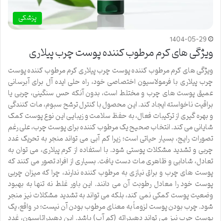
پزشکی
1404-05-29
ویژگی های کرم مرطوب کننده پوست چرب پیلاری
ویژگی های کرم مرطوب کننده پوست چرب پیلاری کرم مرطوب کننده پوست
چرب پیلاری با فرمولاسیون اختصاصی خود، راه حلی ایده آل برای آبرسانی
عمیق پوست های چرب و مختلط است، بدون آنکه حس سنگینی، چربی یا
براقیت ناخواسته ایجاد کند. این محصول با کنترل ترشح سبوم، مات کنندگی
و بهره گیری از ترکیبات فعال، به حفظ سلامت و زیبایی این نوع پوست کمک
شایانی می کند. انتخاب صحیح یک مرطوب کننده برای پوست چرب، علی رغم
تصورات رایج، بسیار حیاتی است؛ زیرا کم آبی می تواند منجر به تحریک غدد
چربی و تشدید مشکلات پوستی شود. با استفاده از کرم پیلاری، می توان به
تعادل، شادابی و ظاهری مات دست یافت. بسیاری از افراد تصور می کنند که
پوست های چرب و براق نیازی به مرطوب کننده ندارند، چرا که میزان چربی
پوست خود را معادل رطوبت آن می دانند. این باور غلط نه تنها به بهبود
وضعیت پوست کمکی نمی کند، بلکه می تواند به تشدید مشکلات نیز منجر
شود. چرب بودن پوست لزوماً به معنای مرطوب بودن آن نیست؛ در واقع، یک
پوست چرب نیز می تواند دهیدراته (کم آب) باشد. این دهیدراتاسیون، غدد