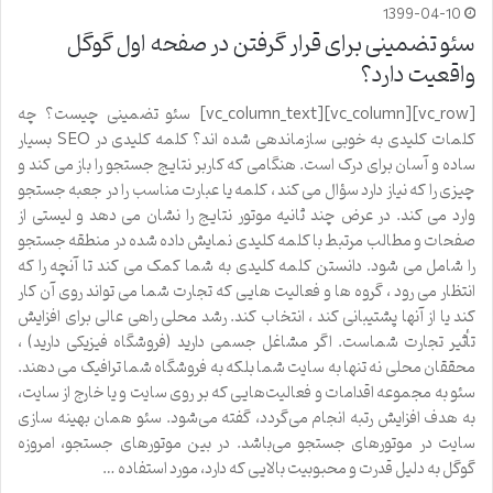
1399-04-10
سئو تضمینی برای قرار گرفتن در صفحه اول گوگل
واقعیت دارد؟
[vc_row][vc_column][vc_column_text] سئو تضمینی چیست؟ چه
کلمات کلیدی به خوبی سازماندهی شده اند؟ کلمه کلیدی در SEO بسیار
ساده و آسان برای درک است. هنگامی که کاربر نتایج جستجو را باز می کند و
چیزی را که نیاز دارد سؤال می کند ، کلمه یا عبارت مناسب را در جعبه جستجو
وارد می کند. در عرض چند ثانیه موتور نتایج را نشان می دهد و لیستی از
صفحات و مطالب مرتبط با کلمه کلیدی نمایش داده شده در منطقه جستجو
را شامل می شود. دانستن کلمه کلیدی به شما کمک می کند تا آنچه را که
انتظار می رود ، گروه ها و فعالیت هایی که تجارت شما می تواند روی آن کار
کند یا از آنها پشتیبانی کند ، انتخاب کند. رشد محلی راهی عالی برای افزایش
تأثیر تجارت شماست. اگر مشاغل جسمی دارید (فروشگاه فیزیکی دارید) ،
محققان محلی نه تنها به سایت شما بلکه به فروشگاه شما ترافیک می دهند.
سئو به مجموعه اقدامات و فعالیت‌هایی که بر روی سایت و یا خارج از سایت،
به هدف افزایش رتبه انجام می‌گردد، گفته می‌شود. سئو همان بهینه سازی
سایت در موتورهای جستجو می‌باشد. در بین موتورهای جستجو، امروزه
گوگل به دلیل قدرت و محبوبیت بالایی که دارد، مورد استفاده …