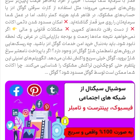
قمار با سرمایه شما نیست؟ خیلی از افراد به‌خاطر قیمت پایین‌تر سراغ
روش‌های غیررسمی می‌روند؛ مثل استفاده از کارت سرقتی گوگل ادز یا
حساب‌های مشکوک. در ظاهر شاید هزینه کمتر باشد، اما در عمل شما
سرمایه‌تان را روی میز قمار گذاشته‌اید.
امکان مسدود شدن دائمی اکانت
از دست رفتن داده‌های کمپین
مشکلات قانونی و مالی
اگر
نمی‌خواهید نتیجه ماه‌ها زحمت و بودجه بازاریابی‌تان در عرض یک لحظه
نابود شود، باید به‌دنبال خرید امن خدمات گوگل ادز باشید. چه ریسک‌هایی
در روش‌های نامطمئن شارژ گوگل ادز وجود دارد؟ اگر با پرداخت نامعتبر سراغ
شارژ بروید، گوگل خیلی سریع واکنش نشان می‌دهد. الگوریتم‌های امنیتی این
پلتفرم حتی کوچک‌ترین تراکنش مشکوک را شناسایی می‌کنند. چرا اکانت
شما ممکن است توسط گوگل مسدود شود؟ گوگل …