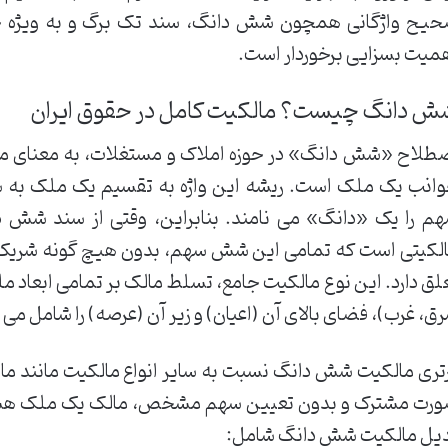
یح واژگانی همچون شش دانگ، سند تک برگ و به ویژه خا
میت بسزایی برخوردار است.
ش دانگ چیست؟ مالکیت کامل در حقوق ایران
طلاح «شش دانگ» در حوزه املاک و مستغلات، به معنای مال
انب یک ملک است. ریشه این واژه به تقسیم یک ملک به 
م را یک «دانگ» می نامند. بنابراین، وقتی از سند شش 
لکیتی است که تمامی این شش سهم، بدون هیچ گونه شریک یا 
لق دارد. این نوع مالکیت جامع، تسلط مالک بر تمامی ابعاد م
ق، غرب)، فضای بالای آن (اعیان) و زیر آن (عرصه) را شامل می 
تری مالکیت شش دانگ نسبت به سایر انواع مالکیت مانند ما
رت مشترک و بدون تعیین سهم مشخص، مالک یک ملک هستند)
یل مالکیت شش دانگ شامل: