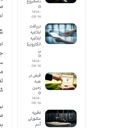
نامشروع
صح
1404-
اه
08-14
دریافت
ش
ابلاغیه
ابلاغیه
اص
الکترونیک
ی
جو
سه
1404-
08-14
ما
قبض در
تع
هبه
زمین
شر
1404-
08-14
بر
نظریه
صو
مشورتی
بد
آدم