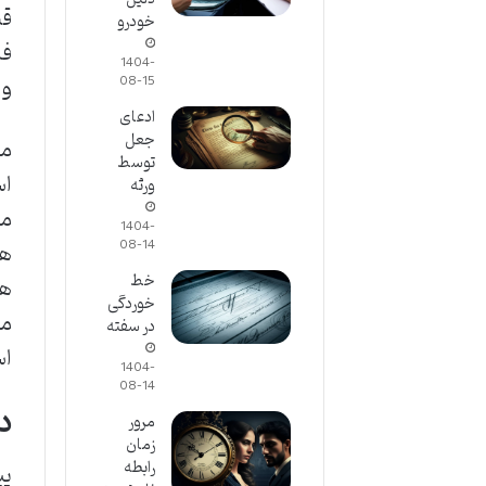
قط
خودرو
فا
1404-
و 
08-15
ادعای
جعل
ما
توسط
اس
ورثه
ما
1404-
08-14
هم
خط
هن
خوردگی
ما
در سفته
اس
1404-
08-14
د
مرور
زمان
رابطه
پی