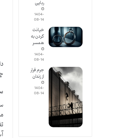
ربایی
1404-
08-14
خیانت
کردن به
همسر
1404-
08-14
دا
جرم فرار
چر
از زندان
سن
1404-
08-14
سن
ما
تغ
آس