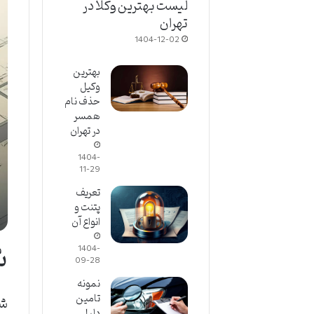
لیست بهترین وکلا در
تهران
1404-12-02
بهترین
وکیل
حذف نام
همسر
در تهران
1404-
11-29
تعریف
پتنت و
انواع آن
ش
1404-
09-28
نمونه
تامین
شش
دلیل