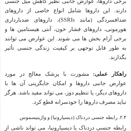
برخی داروها، عوارض جانبی نظیر کاهش میل جنسی
دارند. این داروها شامل انواع خاصی از داروهای
ضدافسردگی (مانند SSRIs)، داروهای ضدبارداری
هورمونی، داروهای فشار خون، آنتی هیستامین ها و
برخی آرام بخش ها می شوند. این عوارض می توانند
به طور قابل توجهی بر کیفیت زندگی جنسی تأثیر
بگذارند.
راهکار عملی:
مشورت با پزشک معالج در مورد
عوارض جانبی داروها و امکان جایگزینی آن ها با
داروهای دیگر، یا تنظیم دوز، می تواند مفید باشد. هرگز
نباید مصرف داروها را خودسرانه قطع کرد.
۲.۴. رابطه جنسی دردناک (دیسپارونیا) و واژینیسموس
رابطه جنسی دردناک یا دیسپارونیا، می تواند ناشی از