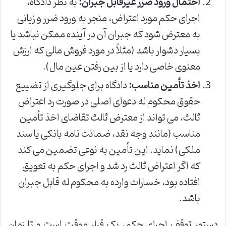
احتمال ورود ضرر غیرقابل جبران:
به نظر دادگاه،
اجرای حکم مورد اعتراض، منجر به ورود ضرر و زیانی
به معترض شود که جبران آن در آینده ممکن نباشد یا
بسیار دشوار باشد (مثلاً در مورد فروش مالی که ارزش
معنوی خاصی دارد یا از بین رفتن عین مال).
اخذ تأمین مناسب:
دادگاه برای جلوگیری از تضییع
حقوق محکوم له دعوای اصلی در صورت رد اعتراض
ثالث، می تواند از معترض ثالث تقاضای اخذ تأمین
مناسب (مانند وجه نقد، ضمانت نامه بانکی یا سند
ملکی) نماید. این تأمین به نوعی تضمین می کند
که اگر اعتراض ثالث رد شد و اجرای حکم به تعویق
افتاده بود، خسارات وارده به محکوم له قابل جبران
باشد.
دستور توقف اجرای حکم، یک قرار موقت است و تا زمان