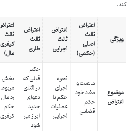
کند.
اعتراض
اعتراض
اعتراض
اعتراض
ثالث
ثالث
ویژگی
ثالث
ثالث
اصلی
کیفری (
اجرایی
طاری
(حکمی)
مال)
حکم
نحوه
قبلی که
بخش
ماهیت و
اجرای
در اثنای
مربوط 
موضوع
مفاد خود
حکم یا
دعوای
رد مال 
اعتراض
حکم
عملیات
جدید
حکم
قضایی
اجرایی
ابراز می
کیفری
شود