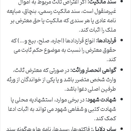
سند مالکیت:
اگر اعتراض ثالث مربوط به اموال
غیرمنقول است، سند مالکیت رسمی، بنچاق، مبایعه
نامه عادی یا هر سندی که مالکیت یا حق معترض بر
ملک را اثبات کند.
قراردادها:
انواع قراردادها (اجاره، صلح، بیع و…) که
حقوق معترض را نسبت به موضوع حکم ثابت می
کند.
گواهی انحصار وراثت:
در صورتی که معترض ثالث،
وارث شخص متضرر باشد و یا یکی از خواندگان از ورثه
طرفین اصلی دعوا باشد.
شهادت شهود:
در برخی موارد، استشهادیه محلی یا
شهادت کتبی و شفاهی شهود می تواند به اثبات ادعا
کمک کند.
سایر دلایل:
فاکتورها، رسیدها، نامه ها و هرگونه سند