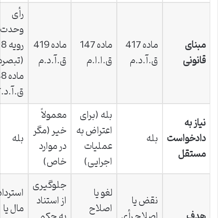
رأی
وحدت
مبنای
ماده 417
ماده 147
ماده 419
رویه
قانونی
ق.آ.د.م
ق.ا.ا.م
ق.آ.د.م
ماده
ق.آ.د.
بله (برای
معمولاً
نیاز به
اعتراض به
خیر (مگر
دادخواست
بله
بله
عملیات
در موارد
مستقل
اجرایی)
خاص)
جلوگیری
لغو یا
استرداد
نقض یا
از استناد
اصلاح
مال یا
هدف
اصلاح رأی
به حکم