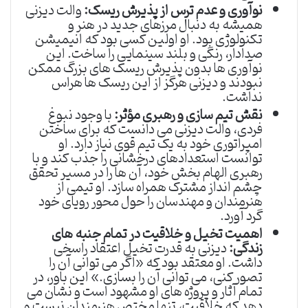
نوآوری و عدم ترس از پذیرش ریسک:
والت دیزنی
همیشه به دنبال مرزهای جدید در هنر و
تکنولوژی بود. او اولین کسی بود که انیمیشن
صدادار، رنگی و بلند سینمایی را ساخت. این
نوآوری ها بدون پذیرش ریسک های بزرگ ممکن
نبودند و دیزنی هرگز از این ریسک ها هراس
نداشت.
نقش تیم سازی و رهبری مؤثر:
با وجود نبوغ
فردی، والت دیزنی می دانست که برای ساختن
امپراتوری خود به یک تیم قوی نیاز دارد. او
توانست استعدادهای درخشانی را جذب کند و با
رهبری الهام بخش خود، آن ها را در مسیر تحقق
چشم انداز مشترک همراه سازد. او تیمی از
هنرمندان و مهندسان را حول محور رویای خود
گرد آورد.
اهمیت تخیل و خلاقیت در تمام جنبه های
زندگی:
دیزنی به قدرت تخیل اعتقاد راسخی
داشت. او معتقد بود که «اگر می توانی آن را
تصور کنی، می توانی آن را بسازی.» این باور، در
تمام آثار و پروژه های او مشهود است و نشان می
دهد که خلاقیت، تنها مختص هنرمندان نیست و