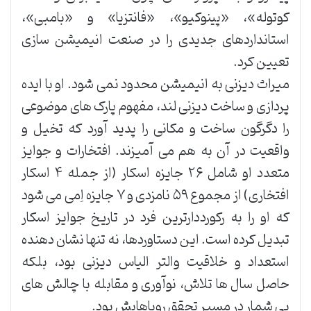
کوتوله»، «پینوکیو»، «فانتزیا» و «بامبی»،
استانداردهای جدیدی را در صنعت انیمیشن سازی
تعیین کرد.
میراث دیزنی به انیمیشن محدود نمی شود. او با ایده
پردازی و ساخت دیزنی لند، مفهوم پارک های موضوعی
را دگرگون ساخت و مکانی را پدید آورد که تخیل و
واقعیت در آن به هم می آمیزند. افتخارات و جوایز
متعدد او شامل ۲۶ جایزه اسکار (از جمله ۴ اسکار
افتخاری) از مجموع ۵۹ نامزدی و ۷ جایزه اِمی می شود
که او را به رکورددارترین فرد در تاریخ جوایز اسکار
تبدیل کرده است. این دستاوردها، نه تنها نشان دهنده
استعداد و خلاقیت والتر الیاس دیزنی بود، بلکه
حاصل سال ها تلاش، نوآوری و مقابله با چالش های
بی شمار در مسیر تحقق رویاهایش بود.