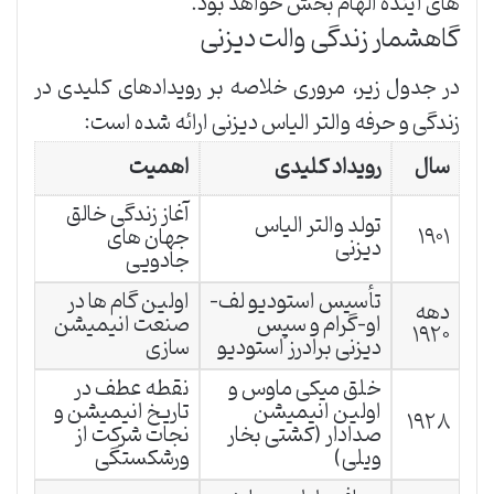
های آینده الهام بخش خواهد بود.
گاهشمار زندگی والت دیزنی
در جدول زیر، مروری خلاصه بر رویدادهای کلیدی در
زندگی و حرفه والتر الیاس دیزنی ارائه شده است:
سال
رویداد کلیدی
اهمیت
آغاز زندگی خالق
تولد والتر الیاس
۱۹۰۱
جهان های
دیزنی
جادویی
تأسیس استودیو لف-
اولین گام ها در
دهه
او-گرام و سپس
صنعت انیمیشن
۱۹۲۰
دیزنی برادرز استودیو
سازی
خلق میکی ماوس و
نقطه عطف در
اولین انیمیشن
تاریخ انیمیشن و
۱۹۲۸
صدادار (کشتی بخار
نجات شرکت از
ویلی)
ورشکستگی