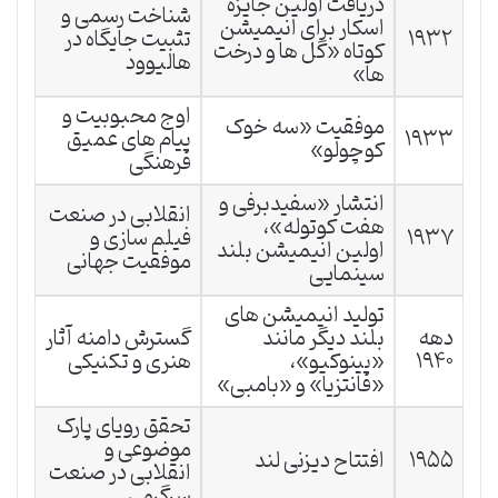
دریافت اولین جایزه
شناخت رسمی و
اسکار برای انیمیشن
۱۹۳۲
تثبیت جایگاه در
کوتاه «گل ها و درخت
هالیوود
ها»
اوج محبوبیت و
موفقیت «سه خوک
۱۹۳۳
پیام های عمیق
کوچولو»
فرهنگی
انتشار «سفیدبرفی و
انقلابی در صنعت
هفت کوتوله»،
۱۹۳۷
فیلم سازی و
اولین انیمیشن بلند
موفقیت جهانی
سینمایی
تولید انیمیشن های
دهه
بلند دیگر مانند
گسترش دامنه آثار
۱۹۴۰
«پینوکیو»،
هنری و تکنیکی
«فانتزیا» و «بامبی»
تحقق رویای پارک
موضوعی و
۱۹۵۵
افتتاح دیزنی لند
انقلابی در صنعت
سرگرمی