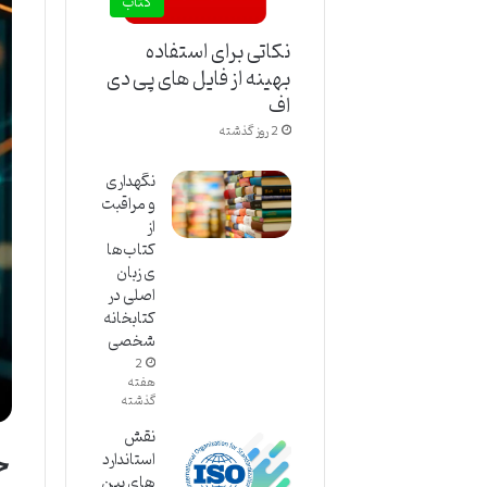
کتاب
نکاتی برای استفاده
بهینه از فایل های پی دی
اف
2 روز گذشته
نگهداری
و مراقبت
از
کتاب‌ها
ی زبان
اصلی در
کتابخانه
شخصی
2
هفته
گذشته
خ
نقش
استاندارد
های بین