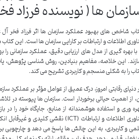
ازمان ها ( نویسنده فرزاد فخر
اب شاخص های بهبود عملکرد سازمان ها اثر فرزاد فخر آل ع
اوری اطلاعات و ارتباطات بر کارایی سازمان ها است. این کت
 با بهره گیری از مدل های ارزیابی دقیق، عملکرد سازمانی را 
زند. این خلاصه، مفاهیم بنیادین، روش شناسی پژوهش، یاف
اب را به شکلی منسجم و کاربردی تشریح می کند.
 دنیای رقابتی امروز، درک عمیق از عوامل مؤثر بر عملکرد سازما
، از اهمیت حیاتی برخوردار است. سازمان ها پیوسته در تلاشند
ره وری و استفاده هوشمندانه از منابع، جایگاه خود را در بازا
فناوری اطلاعات و ارتباطات (ICT) نقشی کلید
می و کاربردی، به این چالش ها پاسخ می دهد و چارچوبی برا
نفعان قرار می دهد. هدف این مقاله، ارائه یک نمای کلی و دقی