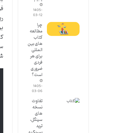
فر
1405-
03-12
ری
چرا
بر
مطالعه
کن
کتاب
های بین
سی
المللی
شو
برای هر
فردی
ضروری
است؟
1405-
03-06
تفاوت
نسخه
های
سینگل،
ترید
پیپربک و