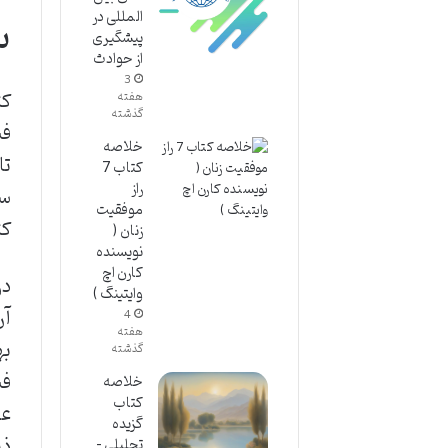
س
المللی در
پیشگیری
از حوادث
3
کت
هفته
گذشته
فن
خلاصه
تا
کتاب 7
راز
سا
موفقیت
کت
زنان (
نویسنده
کارن اچ
در
وایتینگ )
آن
4
هفته
به
گذشته
خلاصه
کتاب
عل
گزیده
ذی
تحلیلی –