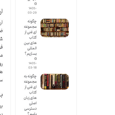
ار
1405-
03-29
ار
چگونه
مجموعه
ضع
ای غنی از
کتاب
شا
های بین
فر
المللی
بسازیم؟
رو
1405-
03-18
ها
چگونه به
سی
مجموعه
ای غنی از
به
کتاب
های زبان
اصلی
به
دسترسی
بی
یابیم؟