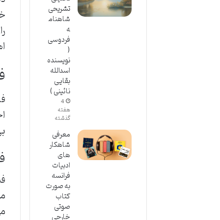
تشریحی
خو
شاهنام
را
ه
فردوسی
اه
(
نویسنده
ف
اسدالله
بقایی
نائینی )
فص
4
هفته
اخ
گذشته
بی
معرفی
شاهکار
فن
های
ادبیات
فرانسه
به صورت
کتاب
صوتی
می
خارجی