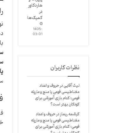
هاردکاور
را
در
کمیک‌ها
نو
1405-
ده
03-01
با
سر
سی
نظرات کاربران
یا
سط
لیث آقایی
در
حروف و اعداد
مغناطیسی فومی یا منچ و مارپله
ف
فومی؛ کدام بازی آموزشی برای
کودکان بهتر است؟
فص
کرشمه ریماز
در
حروف و اعداد
مغناطیسی فومی یا منچ و مارپله
خو
فومی؛ کدام بازی آموزشی برای
کودکان بهتر است؟