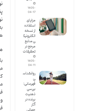
نو
1405-
پذ
04-17
نو
مزایای
استفاده
به
از نسخه
ها
الکترونیک
ی منابع
مرجع در
مد
تحقیقات
1405-
04-11
روانشناس
کن
ی
قهرمانی:
بررسی
فر
ذهنیت
و 
برنده در
آثار
فر
جهانی