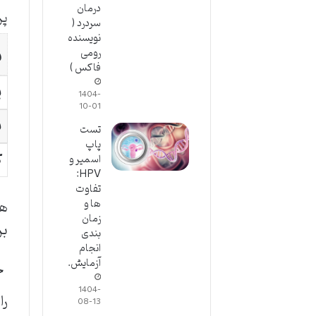
درمان
پر
سردرد (
نویسنده
ر
رومی
فاکس )
پ
1404-
10-01
ب
تست
پاپ
ک
اسمیر و
HPV:
تفاوت
ها و
هم
زمان
بر
بندی
انجام
آزمایش.
چگ
1404-
را
08-13