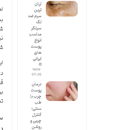
ارزان
اه
ترین
سرم ضد
بس
لک
شم
سیلکر
مناسب
نی
انواع
شو
پوست
های
ایرانی
ای
1404-
دغ
07-26
قی
درمان
بر
پوست
چرب با
تض
طب
سنتی؛
کنترل
سؤ
چربی و
روشن