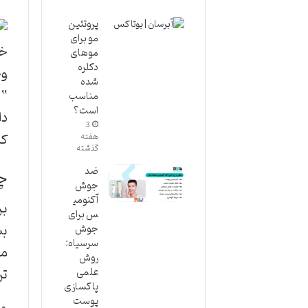
پروتئین
مو برای
خب
موهای
دکلره
وج
شده
“ا
مناسب
است؟
دل
3
کی
هفته
گذشته
ضد
چر
جوش
آکنومی
بر
س برای
بس
جوش
سرسیاه:
مو
روش
تر
علمی
پاکسازی
پوست