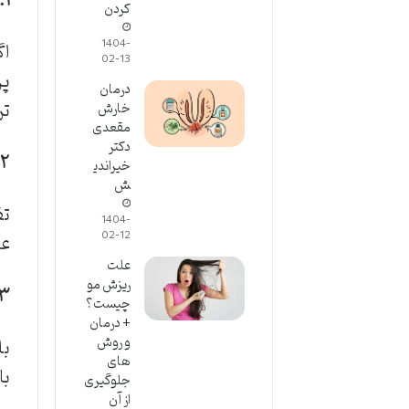
۱. آیا پروتئین موی ارزان قیمت می‌تواند موهای آسیب دیده را نابود کند؟
کردن
1404-
اگ
02-13
پر
درمان
تر
خارش
مقعدی
دکتر
۲. تفاوت اصلی بین پروتئین تراپی ارزان و گران در چیست؟
خیراندی
ش
تف
1404-
02-12
عم
علت
ریزش مو
۳. آیا این روش برای آقایانی که موهای چرب و نازک دا
چیست؟
+ درمان
و روش
بل
های
با
جلوگیری
از آن