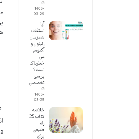
تف
1405-
مح
03-29
بز
آیا
هم
استفاده
همزمان
رتینول و
آکنومی
س
خطرناک
است؟
بررسی
تخصصی
1405-
03-25
مق
خلاصه
کتاب 25
ان
راه
وی
طبیعی
برای