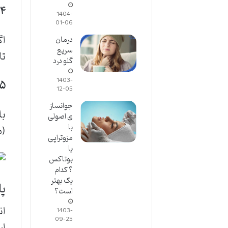
۴. طول عمر یک محصول اقتصادی پروتئین مو چقدر است؟
1404-
01-06
درمان
سریع
تا ۶ ماه استفاده خانگی کافی خو
گلو درد
1403-
۵. آیا می‌توانم پروتئین تراپی ارزان را در خانه انجام
12-05
جوانساز
بل
ی اصولی
با
(م
مزوتراپی
یا
بوتاکس
؟ کدام
یک بهتر
پا
است؟
ان
1403-
09-25
اس